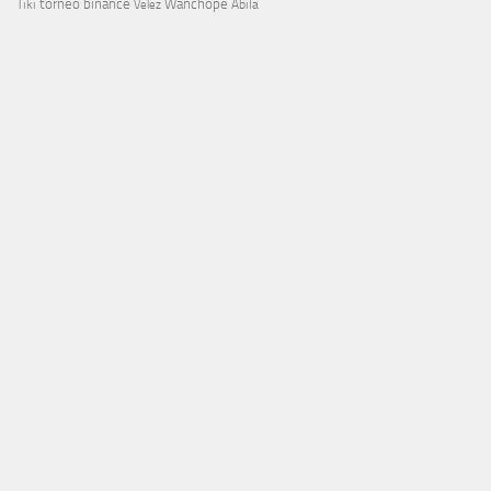
torneo binance
Wanchope
Tiki
Velez
Ábila