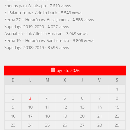
Fondos para Whatsapp
- 7.619 views
El Palacio Tomás Adolfo Ducó
- 5.549 views
Fecha 27 – Huracán vs. Boca Juniors
- 4.888 views
SuperLiga 2019-2020
- 4.027 views
Asóciate al Club Atlético Huracán
- 3.949 views
Fecha 19 – Huracán vs. San Lorenzo
- 3.806 views
SuperLiga 2018-2019
- 3.495 views
agosto 2026
D
L
M
X
J
V
S
1
2
3
4
5
6
7
8
9
10
11
12
13
14
15
16
17
18
19
20
21
22
23
24
25
26
27
28
29