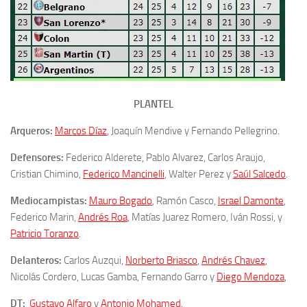
PLANTEL
Arqueros:
Marcos Díaz
, Joaquín Mendive y Fernando Pellegrino.
Defensores:
Federico Alderete, Pablo Alvarez, Carlos Araujo,
Cristian Chimino,
Federico Mancinelli
, Walter Perez y
Saúl Salcedo
.
Mediocampistas:
Mauro Bogado
, Ramón Casco,
Israel Damonte
,
Federico Marin,
Andrés Roa
, Matías Juarez Romero, Iván Rossi, y
Patricio Toranzo
.
Delanteros:
Carlos Auzqui,
Norberto Briasco
,
Andrés Chavez
,
Nicolás Cordero, Lucas Gamba, Fernando Garro y
Diego Mendoza
,
DT:
Gustavo Alfaro
y
Antonio Mohamed
.