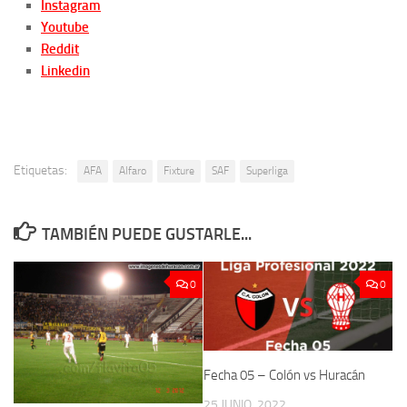
Instagram
Youtube
Reddit
Linkedin
Etiquetas:
AFA
Alfaro
Fixture
SAF
Superliga
TAMBIÉN PUEDE GUSTARLE...
0
0
Fecha 05 – Colón vs Huracán
25 JUNIO, 2022