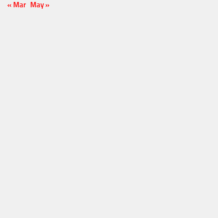
« Mar
May »