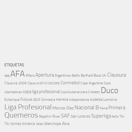
ETIQUETAS
AFA
Clausura
Apertura
aaaj
Alfaro
Argentinos
Banfield
Boca
Baliño
CAI
Conmebol
coccaro
Clausura 2009
Copa Argentina
Copa
Clausura 2010
Duco
copa liga profesional
Libertadores
Cristaldo
Copa Sudamericana
Fixture
Echenique
Herrera
kudelka
GELP
Gimnasia
Lamolina
Independiente
Liga Profesional
Nacional B
Primera
Marcos Díaz
Penal
Quemeros
SAF
Superliga
River
San Lorenzo
Rapallini
tello
Tiki
torneo binance
Wanchope
Tiki
Velez
Ábila