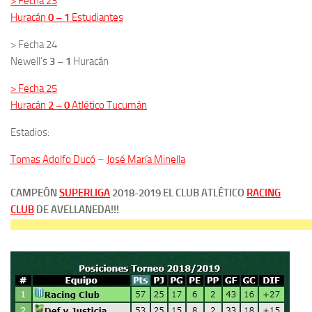
> Fecha 23
Huracán
0 – 1
Estudiantes
> Fecha 24
Newell’s
3 – 1
Huracán
> Fecha 25
Huracán
2 – 0
Atlético Tucumán
Estadios:
Tomas Adolfo Ducó
–
José María Minella
CAMPEÓN
SUPERLIGA
2018-2019 EL CLUB ATLÉTICO
RACING
CLUB
DE AVELLANEDA!!!