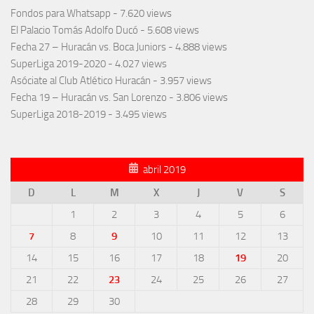
Fondos para Whatsapp
- 7.620 views
El Palacio Tomás Adolfo Ducó
- 5.608 views
Fecha 27 – Huracán vs. Boca Juniors
- 4.888 views
SuperLiga 2019-2020
- 4.027 views
Asóciate al Club Atlético Huracán
- 3.957 views
Fecha 19 – Huracán vs. San Lorenzo
- 3.806 views
SuperLiga 2018-2019
- 3.495 views
abril 2019
D
L
M
X
J
V
S
1
2
3
4
5
6
7
8
9
10
11
12
13
14
15
16
17
18
19
20
21
22
23
24
25
26
27
28
29
30