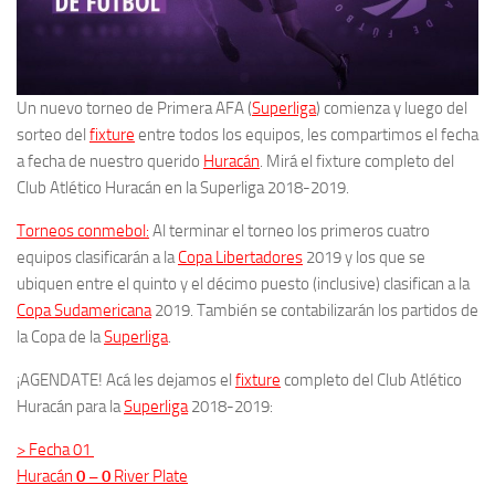
Un nuevo torneo de Primera AFA (
Superliga
) comienza y luego del
sorteo del
fixture
entre todos los equipos, les compartimos el fecha
a fecha de nuestro querido
Huracán
. Mirá el fixture completo del
Club Atlético Huracán en la Superliga 2018-2019.
Torneos conmebol:
Al terminar el torneo los primeros cuatro
equipos clasificarán a la
Copa Libertadores
2019 y los que se
ubiquen entre el quinto y el décimo puesto (inclusive) clasifican a la
Copa Sudamericana
2019. También se contabilizarán los partidos de
la Copa de la
Superliga
.
¡AGENDATE! Acá les dejamos el
fixture
completo del Club Atlético
Huracán para la
Superliga
2018-2019:
> Fecha 01
Huracán
0 – 0
River Plate