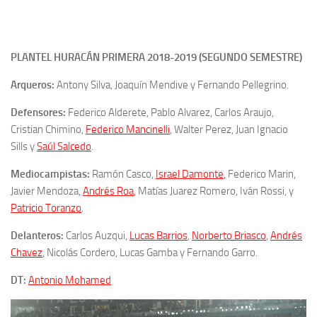
PLANTEL HURACÁN PRIMERA 2018-2019 (SEGUNDO SEMESTRE)
Arqueros:
Antony Silva, Joaquín Mendive y Fernando Pellegrino.
Defensores:
Federico Alderete, Pablo Alvarez, Carlos Araujo,
Cristian Chimino,
Federico Mancinelli
, Walter Perez, Juan Ignacio
Sills y
Saúl Salcedo
.
Mediocampistas:
Ramón Casco,
Israel Damonte
, Federico Marin,
Javier Mendoza,
Andrés Roa
, Matías Juarez Romero, Iván Rossi, y
Patricio Toranzo
.
Delanteros:
Carlos Auzqui,
Lucas Barrios
,
Norberto Briasco
,
Andrés
Chavez
, Nicolás Cordero, Lucas Gamba y Fernando Garro.
DT:
Antonio Mohamed