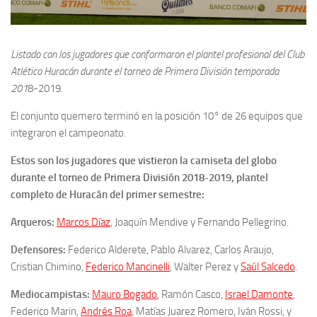
Listado con los jugadores que conformaron el plantel profesional del Club
Atlético Huracán durante el torneo de Primera División temporada
201
8-2019.
El conjunto quemero terminó en la posición 10° de 26 equipos que
integraron el campeonato.
Estos son los jugadores que vistieron la camiseta del globo
durante el torneo de Primera División 2018-2019, plantel
completo de Huracán del primer semestre:
Arqueros:
Marcos Díaz
, Joaquín Mendive y Fernando Pellegrino.
Defensores:
Federico Alderete, Pablo Alvarez, Carlos Araujo,
Cristian Chimino,
Federico Mancinelli
, Walter Perez y
Saúl Salcedo
.
Mediocampistas:
Mauro Bogado
, Ramón Casco,
Israel Damonte
,
Federico Marin,
Andrés Roa
, Matías Juarez Romero, Iván Rossi, y