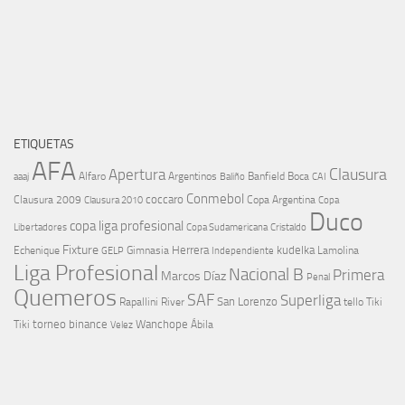
ETIQUETAS
AFA
Clausura
Apertura
aaaj
Alfaro
Argentinos
Banfield
Boca
Baliño
CAI
Conmebol
coccaro
Clausura 2009
Copa Argentina
Copa
Clausura 2010
Duco
copa liga profesional
Libertadores
Cristaldo
Copa Sudamericana
Fixture
Echenique
Herrera
kudelka
GELP
Gimnasia
Lamolina
Independiente
Liga Profesional
Nacional B
Primera
Marcos Díaz
Penal
Quemeros
SAF
Superliga
River
San Lorenzo
Rapallini
tello
Tiki
torneo binance
Wanchope
Tiki
Velez
Ábila