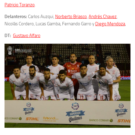
Patricio Toranzo
.
Delanteros:
Carlos Auzqui,
Norberto Briasco
,
Andrés Chavez
,
Nicolás Cordero, Lucas Gamba, Fernando Garro y
Diego Mendoza
,
DT:
Gustavo Alfaro