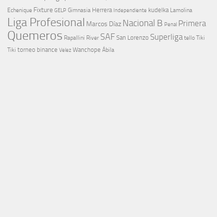
Fixture
Echenique
Herrera
kudelka
GELP
Gimnasia
Lamolina
Independiente
Liga Profesional
Nacional B
Primera
Marcos Díaz
Penal
Quemeros
SAF
Superliga
River
San Lorenzo
Rapallini
tello
Tiki
torneo binance
Wanchope
Tiki
Velez
Ábila