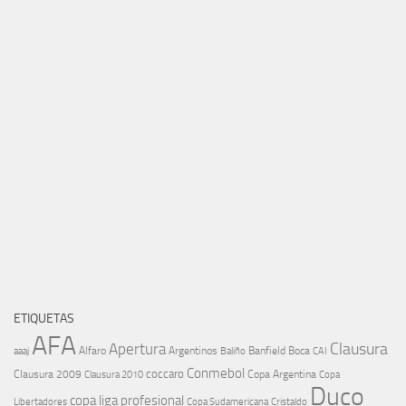
ETIQUETAS
AFA
Clausura
Apertura
aaaj
Alfaro
Argentinos
Banfield
Boca
Baliño
CAI
Conmebol
coccaro
Clausura 2009
Copa Argentina
Copa
Clausura 2010
Duco
copa liga profesional
Libertadores
Cristaldo
Copa Sudamericana