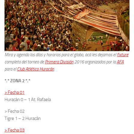
Mira y agenda los días y horarios para el globo, acá les dejamos el
fixture
completo del torneo de
Primera División
2016 organizados por la
AFA
para el
Club Atlético Huracán
.
*.* ZONA 2 *.*
> Fecha 01
Huracán 0 – 1 At. Rafaela
> Fecha 02
Tigre 1 – 2 Huracán
> Fecha 03