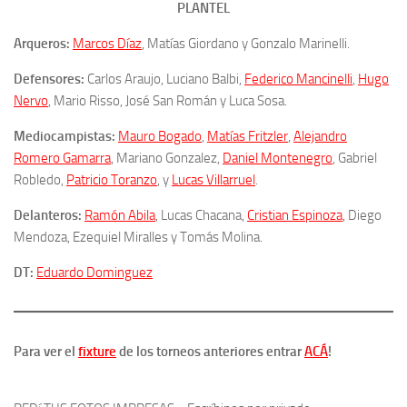
PLANTEL
Arqueros:
Marcos Díaz
, Matías Giordano y Gonzalo Marinelli.
Defensores:
Carlos Araujo, Luciano Balbi,
Federico Mancinelli
,
Hugo
Nervo
, Mario Risso, José San Román y Luca Sosa.
Mediocampistas:
Mauro Bogado
,
Matías Fritzler
,
Alejandro
Romero Gamarra
, Mariano Gonzalez,
Daniel Montenegro
, Gabriel
Robledo,
Patricio Toranzo
, y
Lucas Villarruel
.
Delanteros:
Ramón Abila
, Lucas Chacana,
Cristian Espinoza
, Diego
Mendoza, Ezequiel Miralles y Tomás Molina.
DT:
Eduardo Dominguez
Para ver el
fixture
de los torneos anteriores entrar
ACÁ
!