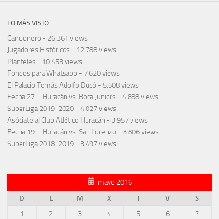
LO MÁS VISTO
Cancionero
- 26.361 views
Jugadores Históricos
- 12.788 views
Planteles
- 10.453 views
Fondos para Whatsapp
- 7.620 views
El Palacio Tomás Adolfo Ducó
- 5.608 views
Fecha 27 – Huracán vs. Boca Juniors
- 4.888 views
SuperLiga 2019-2020
- 4.027 views
Asóciate al Club Atlético Huracán
- 3.957 views
Fecha 19 – Huracán vs. San Lorenzo
- 3.806 views
SuperLiga 2018-2019
- 3.497 views
mayo 2016
D
L
M
X
J
V
S
1
2
3
4
5
6
7