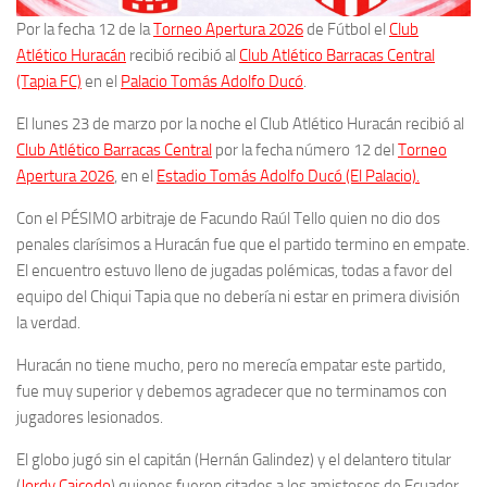
Por la fecha 12 de la
Torneo Apertura 2026
de Fútbol el
Club
Atlético Huracán
recibió recibió al
Club Atlético Barracas Central
(Tapia FC)
en el
Palacio Tomás Adolfo Ducó
.
El lunes 23 de marzo por la noche el Club Atlético Huracán recibió al
Club Atlético Barracas Central
por la fecha número 12 del
Torneo
Apertura 2026
, en el
Estadio Tomás Adolfo Ducó (El Palacio).
Con el PÉSIMO arbitraje de Facundo Raúl Tello quien no dio dos
penales clarísimos a Huracán fue que el partido termino en empate.
El encuentro estuvo lleno de jugadas polémicas, todas a favor del
equipo del Chiqui Tapia que no debería ni estar en primera división
la verdad.
Huracán no tiene mucho, pero no merecía empatar este partido,
fue muy superior y debemos agradecer que no terminamos con
jugadores lesionados.
El globo jugó sin el capitán (Hernán Galindez) y el delantero titular
(
Jordy Caicedo
) quienes fueron citados a los amistosos de Ecuador.