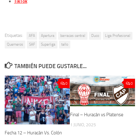
TikTok
Etiquetas:
AFA
Apertura
barracas central
Duco
Liga Profesional
Quemeros
SAF
Superliga
tello
TAMBIÉN PUEDE GUSTARLE...
0
0
Final – Huracán vs Platense
1 JUNIO, 2025
Fecha 12 – Huracán Vs. Colón