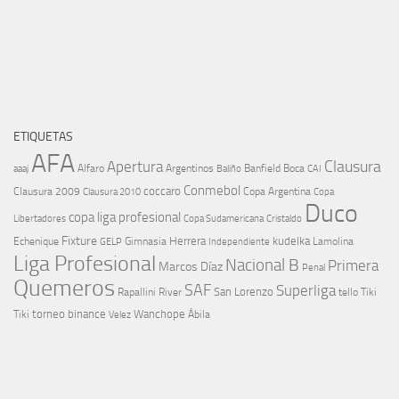
ETIQUETAS
AFA
Clausura
Apertura
aaaj
Alfaro
Argentinos
Banfield
Boca
Baliño
CAI
Conmebol
coccaro
Clausura 2009
Copa Argentina
Copa
Clausura 2010
Duco
copa liga profesional
Libertadores
Cristaldo
Copa Sudamericana
Fixture
Echenique
Herrera
kudelka
GELP
Gimnasia
Lamolina
Independiente
Liga Profesional
Nacional B
Primera
Marcos Díaz
Penal
Quemeros
SAF
Superliga
River
San Lorenzo
Rapallini
tello
Tiki
torneo binance
Wanchope
Tiki
Velez
Ábila