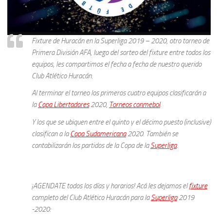
Fixture de Huracán en la Superliga 2019 – 2020, otro torneo de
Primera División AFA, luego del sorteo del fixture entre todos los
equipos, les compartimos el fecha a fecha de nuestro querido
Club Atlético Huracán.
Al terminar el torneo los primeros cuatro equipos clasificarán a
la
Copa Libertadores
2020,
Torneos conmebol
.
Y los que se ubiquen entre el quinto y el décimo puesto (inclusive)
clasifican a la
Copa Sudamericana
2020. También se
contabilizarán los partidos de la Copa de la
Superliga
.
¡AGENDATE todos los días y horarios! Acá les dejamos el
fixture
completo del Club Atlético Huracán para la
Superliga
2019
-2020: