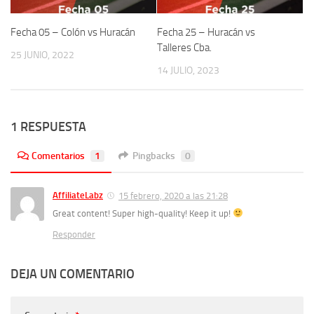
Fecha 05 – Colón vs Huracán
Fecha 25 – Huracán vs
Talleres Cba.
25 JUNIO, 2022
14 JULIO, 2023
1 RESPUESTA
Comentarios
1
Pingbacks
0
AffiliateLabz
15 febrero, 2020 a las 21:28
Great content! Super high-quality! Keep it up!
Responder
DEJA UN COMENTARIO