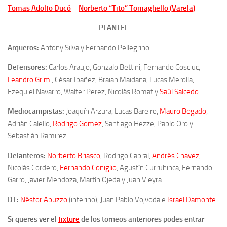
Tomas Adolfo Ducó
–
Norberto “Tito” Tomaghello (Varela)
PLANTEL
Arqueros:
Antony Silva y Fernando Pellegrino.
Defensores:
Carlos Araujo, Gonzalo Bettini, Fernando Cosciuc,
Leandro Grimi
, César Ibañez, Braian Maidana, Lucas Merolla,
Ezequiel Navarro, Walter Perez, Nicolás Romat y
Saúl Salcedo
.
Mediocampistas:
Joaquín Arzura, Lucas Bareiro,
Mauro Bogado
,
Adrián Calello,
Rodrigo Gomez
, Santiago Hezze, Pablo Oro y
Sebastián Ramirez.
Delanteros:
Norberto Briasco
, Rodrigo Cabral,
Andrés Chavez
,
Nicolás Cordero,
Fernando Coniglio
, Agustín Curruhinca, Fernando
Garro, Javier Mendoza, Martín Ojeda y Juan Vieyra.
DT:
Néstor Apuzzo
(interino), Juan Pablo Vojvoda e
Israel Damonte
.
Si queres ver el
fixture
de los torneos anteriores podes entrar