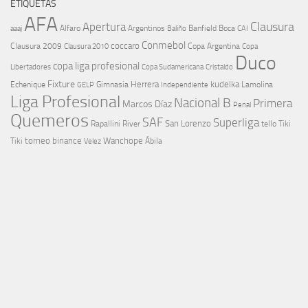
ETIQUETAS
AFA
Clausura
Apertura
aaaj
Alfaro
Argentinos
Banfield
Boca
Baliño
CAI
Conmebol
coccaro
Clausura 2009
Copa Argentina
Copa
Clausura 2010
Duco
copa liga profesional
Libertadores
Cristaldo
Copa Sudamericana
Fixture
Echenique
Herrera
kudelka
GELP
Gimnasia
Lamolina
Independiente
Liga Profesional
Nacional B
Primera
Marcos Díaz
Penal
Quemeros
SAF
Superliga
River
San Lorenzo
Rapallini
tello
Tiki
torneo binance
Wanchope
Tiki
Velez
Ábila