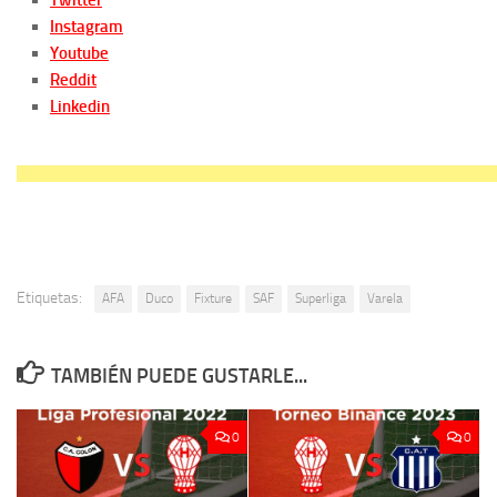
Instagram
Youtube
Reddit
Linkedin
Etiquetas:
AFA
Duco
Fixture
SAF
Superliga
Varela
TAMBIÉN PUEDE GUSTARLE...
0
0