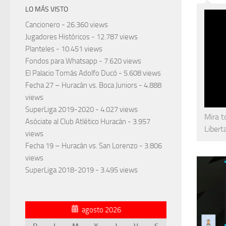
LO MÁS VISTO
Cancionero
- 26.360 views
Jugadores Históricos
- 12.787 views
Planteles
- 10.451 views
Fondos para Whatsapp
- 7.620 views
El Palacio Tomás Adolfo Ducó
- 5.608 views
Fecha 27 – Huracán vs. Boca Juniors
- 4.888
views
SuperLiga 2019-2020
- 4.027 views
Mira t
Asóciate al Club Atlético Huracán
- 3.957
Liber
views
Fecha 19 – Huracán vs. San Lorenzo
- 3.806
views
SuperLiga 2018-2019
- 3.495 views
agosto 2026