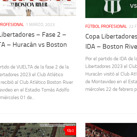
PROFESIONAL
1 MARZO, 2023
FÚTBOL PROFESIONAL
22 
Libertadores – Fase 2 –
Copa Libertadores
A – Huracán vs Boston
IDA – Boston Rive
Por el partido de IDA de l
Libertadores 2023 el Club
artido de VUELTA de la fase 2 de la
Huracán visitó al Club At
ertadores 2023 el Club Atlético
de Montevideo en el Esta
recibió al Club Atlético Boston River
miércoles 22 de febrero po
video en el Estadio Tomás Adolfo
miércoles 01 de...
0