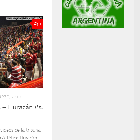
0
ARZO, 2019
 – Huracán Vs.
 vídeos de la tribuna
ub Atlético Huracán