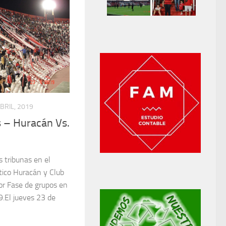
BRIL, 2019
 – Huracán Vs.
s tribunas en el
ético Huracán y Club
or Fase de grupos en
9.El jueves 23 de