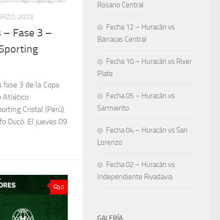
Rosario Central
ARZO, 2023
Fecha 12 – Huracán vs
 – Fase 3 –
Barracas Central
Sporting
Fecha 10 – Huracán vs River
Plate
a fase 3 de la Copa
Fecha 05 – Huracán vs
 Atlético
Sarmiento
orting Cristal (Perú)
fo Ducó. El jueves 09
Fecha 04 – Huracán vs San
Lorenzo
Fecha 02 – Huracán vs
Independiente Rivadavia
0
GALERÍA