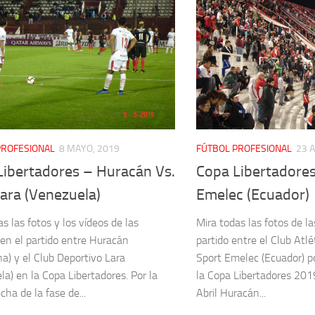
PROFESIONAL
8 MAYO, 2019
FÚTBOL PROFESIONAL
23 A
Libertadores – Huracán Vs.
Copa Libertadores
ara (Venezuela)
Emelec (Ecuador)
s las fotos y los vídeos de las
Mira todas las fotos de la
 en el partido entre Huracán
partido entre el Club Atl
na) y el Club Deportivo Lara
Sport Emelec (Ecuador) p
la) en la Copa Libertadores. Por la
la Copa Libertadores 201
cha de la fase de...
Abril Huracán...