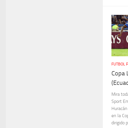
FUTBOL 
Copa 
(Ecua
Mira toda
Sport Em
Huracán 
en la Co
dirigido 