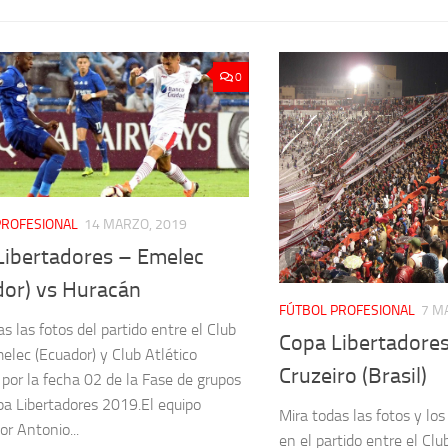
0
PROFESIONAL
14 MARZO, 2019
Libertadores – Emelec
dor) vs Huracán
FÚTBOL PROFESIONAL
7 M
s las fotos del partido entre el Club
Copa Libertadores
elec (Ecuador) y Club Atlético
Cruzeiro (Brasil)
por la fecha 02 de la Fase de grupos
pa Libertadores 2019.El equipo
Mira todas las fotos y los
por Antonio...
en el partido entre el Cl