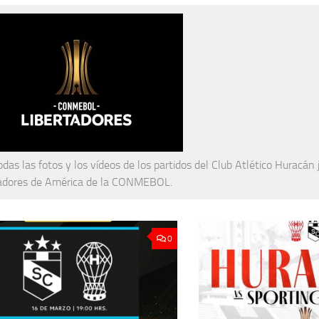
odas las fotos y los vídeos de los partidos del Club Atlético Huracán
tadores de América de la CONMEBOL.
0