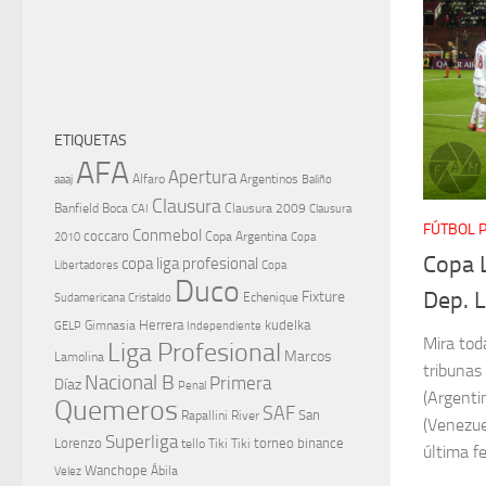
ETIQUETAS
AFA
Apertura
aaaj
Alfaro
Argentinos
Baliño
Clausura
Banfield
Boca
Clausura 2009
CAI
Clausura
FÚTBOL 
Conmebol
coccaro
Copa Argentina
Copa
2010
Copa 
copa liga profesional
Libertadores
Copa
Duco
Dep. L
Fixture
Echenique
Cristaldo
Sudamericana
Herrera
kudelka
GELP
Gimnasia
Independiente
Mira toda
Liga Profesional
Marcos
Lamolina
tribunas
Nacional B
Primera
Díaz
Penal
(Argenti
Quemeros
SAF
River
San
Rapallini
(Venezue
Superliga
Lorenzo
torneo binance
tello
Tiki Tiki
última fe
Wanchope
Velez
Ábila