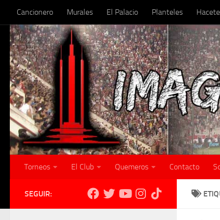
Cancionero
Murales
El Palacio
Planteles
Hacete
Skip to content
Torneos
El Club
Quemeros
Contacto
S
SEGUIR:
ETI