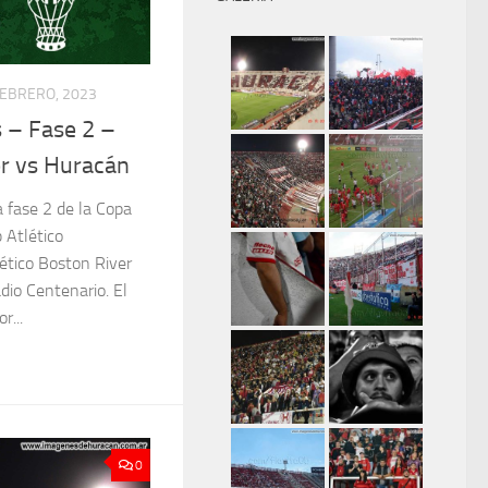
FEBRERO, 2023
 – Fase 2 –
r vs Huracán
a fase 2 de la Copa
 Atlético
lético Boston River
dio Centenario. El
r...
0