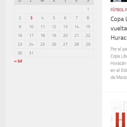
D
L
M
X
J
V
S
1
FÚTBOL 
2
3
4
5
6
7
8
Copa 
9
10
11
12
13
14
15
vuelta
16
17
18
19
20
21
22
Hurac
23
24
25
26
27
28
29
Por el p
30
31
Copa Lib
« Jul
Huracán v
en el Es
de Marzo 