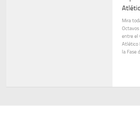
Atléti
Mira toda
Octavos 
entre el
Atlético
la Fase d