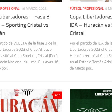
PROFESIONAL
16 MARZO, 2023
FÚTBOL PROFESIONAL
9 M
Libertadores – Fase 3 –
Copa Libertadores
 – Sporting Cristal vs
IDA – Huracán vs 
án
Cristal
artido de VUELTA de la fase 3 de la
Por el partido de IDA de l
ertadores 2023 el Club Atlético
Libertadores 2023 el Club
isitó al Club Sporting Cristal (Perú)
Huracán recibió al Club Sp
tadio Nacional de Lima. El jueves 16
en el Estadio Tomás Adol
por...
de Marzo por...
0