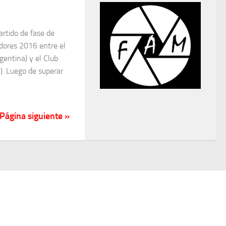
artido de fase de
adores 2016 entre el
gentina) y el Club
). Luego de superar
Página siguiente »