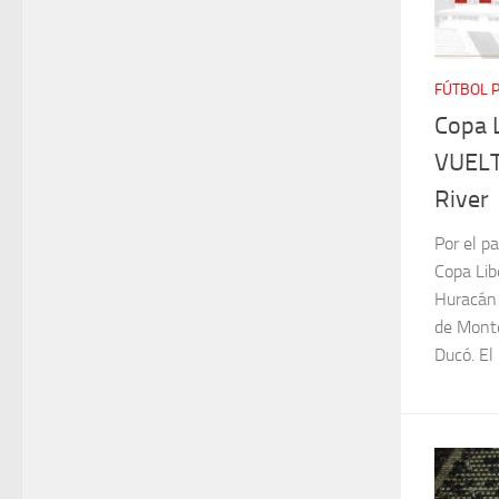
FÚTBOL 
Copa 
VUELT
River
Por el p
Copa Lib
Huracán 
de Monte
Ducó. El 