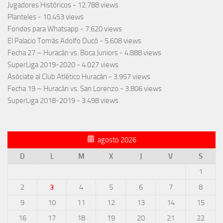
Jugadores Históricos
- 12.788 views
Planteles
- 10.453 views
Fondos para Whatsapp
- 7.620 views
El Palacio Tomás Adolfo Ducó
- 5.608 views
Fecha 27 – Huracán vs. Boca Juniors
- 4.888 views
SuperLiga 2019-2020
- 4.027 views
Asóciate al Club Atlético Huracán
- 3.957 views
Fecha 19 – Huracán vs. San Lorenzo
- 3.806 views
SuperLiga 2018-2019
- 3.498 views
agosto 2026
D
L
M
X
J
V
S
1
2
3
4
5
6
7
8
9
10
11
12
13
14
15
16
17
18
19
20
21
22