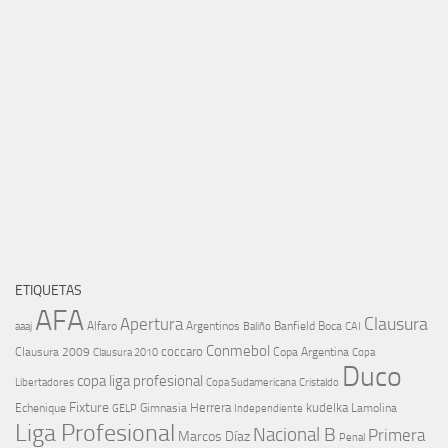
ETIQUETAS
AFA
Clausura
Apertura
aaaj
Alfaro
Argentinos
Banfield
Boca
Baliño
CAI
Conmebol
coccaro
Clausura 2009
Copa Argentina
Copa
Clausura 2010
Duco
copa liga profesional
Libertadores
Cristaldo
Copa Sudamericana
Fixture
Echenique
Herrera
kudelka
GELP
Gimnasia
Lamolina
Independiente
Liga Profesional
Nacional B
Primera
Marcos Díaz
Penal