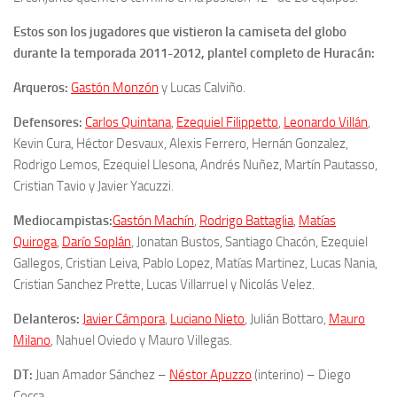
Estos son los jugadores que vistieron la camiseta del globo
durante la temporada 2011-2012, plantel completo de Huracán:
Arqueros:
Gastón Monzón
y Lucas Calviño.
Defensores:
Carlos Quintana
,
Ezequiel Filippetto
,
Leonardo Villán
,
Kevin Cura, Héctor Desvaux, Alexis Ferrero, Hernán Gonzalez,
Rodrigo Lemos, Ezequiel Llesona, Andrés Nuñez, Martín Pautasso,
Cristian Tavio y Javier Yacuzzi.
Mediocampistas:
Gastón Machín
,
Rodrigo Battaglia
,
Matías
Quiroga
,
Darío Soplán
, Jonatan Bustos, Santiago Chacón, Ezequiel
Gallegos, Cristian Leiva, Pablo Lopez, Matías Martinez, Lucas Nania,
Cristian Sanchez Prette, Lucas Villarruel y Nicolás Velez.
Delanteros:
Javier Cámpora
,
Luciano Nieto
, Julián Bottaro,
Mauro
Milano
, Nahuel Oviedo y Mauro Villegas.
DT:
Juan Amador Sánchez –
Néstor Apuzzo
(interino) – Diego
Cocca