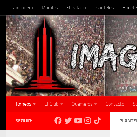
Cancionero
Murales
El Palacio
Planteles
Hacete
Skip to content
Torneos
El Club
Quemeros
Contacto
S
SEGUIR:
PLANTE