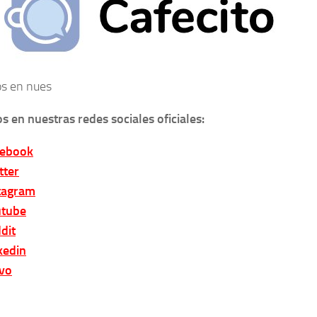
s en nues
s en nuestras redes sociales oficiales:
cebook
tter
tagram
tube
dit
kedin
vo