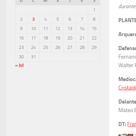
D
L
M
X
J
V
S
durante
1
2
3
4
5
6
7
8
PLANTE
9
10
11
12
13
14
15
Arquer
16
17
18
19
20
21
22
23
24
25
26
27
28
29
Defens
Fernand
30
31
Walter 
« Jul
Medioc
Cristald
Delante
Mateo B
DT:
Fra