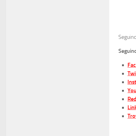
Seguino
Seguino
Fa
Twi
Ins
You
Red
Lin
Tro