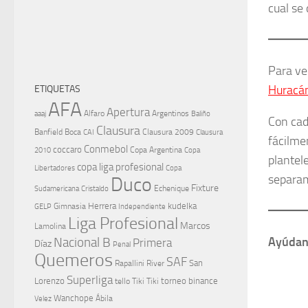
cual se
Para ve
Huracá
ETIQUETAS
AFA
Apertura
aaaj
Alfaro
Argentinos
Baliño
Con cad
Clausura
Banfield
Boca
Clausura 2009
CAI
Clausura
fácilmen
Conmebol
coccaro
Copa Argentina
Copa
2010
plantel
copa liga profesional
Libertadores
Copa
separa
Duco
Fixture
Echenique
Cristaldo
Sudamericana
Herrera
kudelka
GELP
Gimnasia
Independiente
Liga Profesional
Marcos
Lamolina
Nacional B
Ayúdano
Primera
Díaz
Penal
Quemeros
SAF
River
San
Rapallini
Superliga
Lorenzo
torneo binance
tello
Tiki Tiki
Wanchope
Velez
Ábila