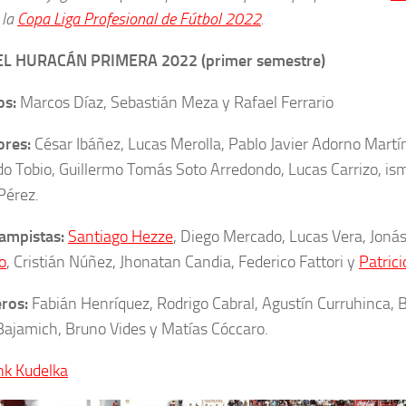
 la
Copa Liga Profesional de Fútbol 2022
.
L HURACÁN PRIMERA 2022 (primer semestre)
os:
Marcos Díaz, Sebastián Meza y Rafael Ferrario
ores:
César Ibáñez, Lucas Merolla, Pablo Javier Adorno Mart
o Tobio, Guillermo Tomás Soto Arredondo, Lucas Carrizo, ism
Pérez.
ampistas:
Santiago Hezze
, Diego Mercado, Lucas Vera, Joná
o
, Cristián Núñez, Jhonatan Candia, Federico Fattori y
Patric
ros:
Fabián Henríquez, Rodrigo Cabral, Agustín Curruhinca, 
ajamich, Bruno Vides y Matías Cóccaro.
nk Kudelka