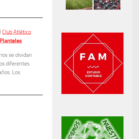
l
Club Atlético
Planteles
nos se olvidan
os diferentes
años. Los