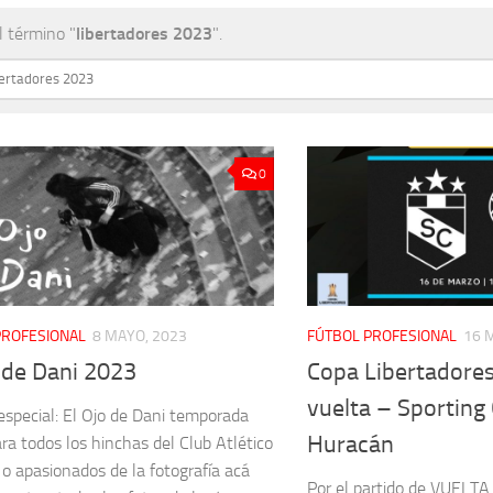
l término "
libertadores 2023
".
r:
0
PROFESIONAL
8 MAYO, 2023
FÚTBOL PROFESIONAL
16 
 de Dani 2023
Copa Libertadores
vuelta – Sporting 
especial: El Ojo de Dani temporada
Huracán
ra todos los hinchas del Club Atlético
o apasionados de la fotografía acá
Por el partido de VUELTA 