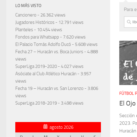
LO MÁS VISTO
Para e
Cancionero
- 26.362 views
Busca
Jugadores Históricos
- 12.791 views
Planteles
- 10.454 views
Fondos para Whatsapp
- 7.620 views
El Palacio Tomás Adolfo Ducó
- 5.608 views
Fecha 27 – Huracán vs. Boca Juniors
- 4.888
views
SuperLiga 2019-2020
- 4.027 views
Asóciate al Club Atlético Huracán
- 3.957
views
Fecha 19 – Huracán vs. San Lorenzo
- 3.806
FÚTBOL 
views
El Ojo
SuperLiga 2018-2019
- 3.498 views
Sección 
2023. Pa
agosto 2026
Huracán 