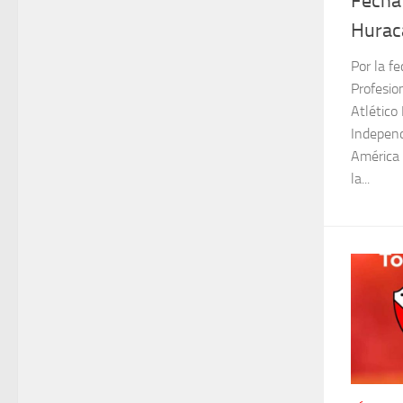
Fecha
Hurac
Por la f
Profesio
Atlético 
Independ
América 
la...