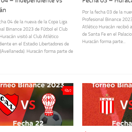
 04 – Independiente vs
Fecha 03 – Hurac
án
Por la fecha 03 de la nue
Profesional Binance 2023
echa 04 de la nueva de la Copa Liga
Atlético Huracán recibió a
nal Binance 2023 de Fútbol el Club
de Santa Fe en el Palaci
Huracán visitó al Club Atlético
Huracán forma parte...
iente en el Estadio Libertadores de
(Avellaneda). Huracán forma parte de
0