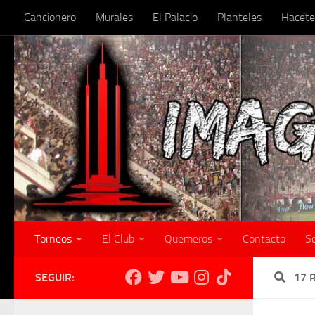
Cancionero
Murales
El Palacio
Planteles
Hacete
Skip to content
Torneos
El Club
Quemeros
Contacto
S
SEGUIR:
17 