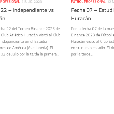
PROFESIONAL
2 JULIO, 2023
FÚTBOL PROFESIONAL
12 
 22 – Independiente vs
Fecha 07 – Estudi
án
Huracán
echa 22 del Torneo Binance 2023 de
Por la fecha 07 de la nue
 Club Atlético Huracán visitó al Club
Binance 2023 de Fútbol e
 Independiente en el Estadio
Huracán visitó al Club Es
ores de América (Avellaneda). El
en su nuevo estadio. El 
2 de Julio por la tarde la primera...
por la tarde...