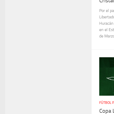
Crista
Por el pa
Libertad
Huracán r
en el Es
de Marzo 
FÚTBOL 
Copa 