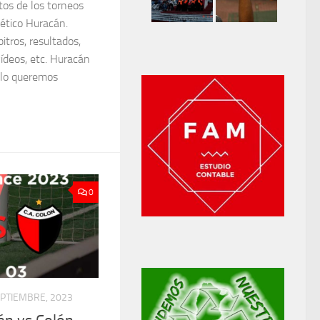
tos de los torneos
lético Huracán.
bitros, resultados,
vídeos, etc. Huracán
 lo queremos
0
EPTIEMBRE, 2023