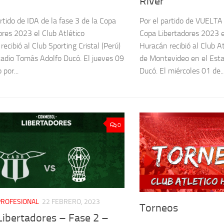
l
River
rtido de IDA de la fase 3 de la Copa
Por el partido de VUELTA 
ores 2023 el Club Atlético
Copa Libertadores 2023 e
ecibió al Club Sporting Cristal (Perú)
Huracán recibió al Club A
tadio Tomás Adolfo Ducó. El jueves 09
de Montevideo en el Est
por...
Ducó. El miércoles 01 de..
0
PROFESIONAL
22 FEBRERO, 2023
Torneos
Libertadores – Fase 2 –