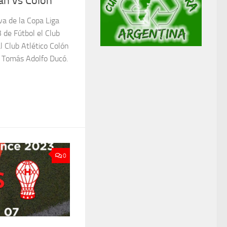
án vs Colón
va de la Copa Liga
 de Fútbol el Club
l Club Atlético Colón
o Tomás Adolfo Ducó.
0