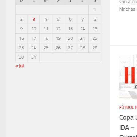
D
L
M
X
J
V
S
van a en
hinchas 
1
2
3
4
5
6
7
8
9
10
11
12
13
14
15
16
17
18
19
20
21
22
23
24
25
26
27
28
29
30
31
« Jul
FÚTBOL 
Copa 
IDA –