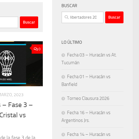
BUSCAR
Buscar:
LO ÚLTIMO
0
Fecha 03 – Huracán vs At.
Tucumán
Fecha 01 – Huracán vs
Banfield
MARZO, 2023
Torneo Clausura 2026
 – Fase 3 –
Fecha 16 – Huracán vs
Cristal vs
Argentinos Jrs.
Fecha 14 – Huracán vs
de la fase 3 de la