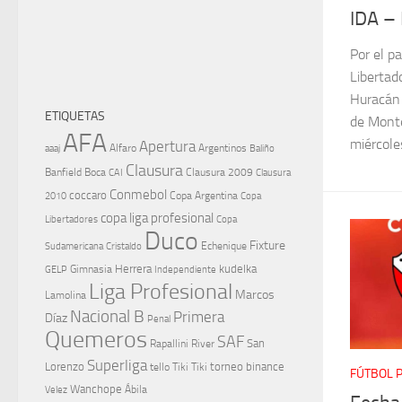
IDA –
Por el pa
Libertad
Huracán 
ETIQUETAS
de Monte
AFA
miércoles
Apertura
aaaj
Alfaro
Argentinos
Baliño
Clausura
Banfield
Boca
Clausura 2009
CAI
Clausura
Conmebol
coccaro
Copa Argentina
Copa
2010
copa liga profesional
Libertadores
Copa
Duco
Fixture
Echenique
Cristaldo
Sudamericana
Herrera
kudelka
GELP
Gimnasia
Independiente
Liga Profesional
Marcos
Lamolina
Nacional B
Primera
Díaz
Penal
Quemeros
SAF
River
San
Rapallini
Superliga
Lorenzo
torneo binance
tello
Tiki Tiki
FÚTBOL 
Wanchope
Velez
Ábila