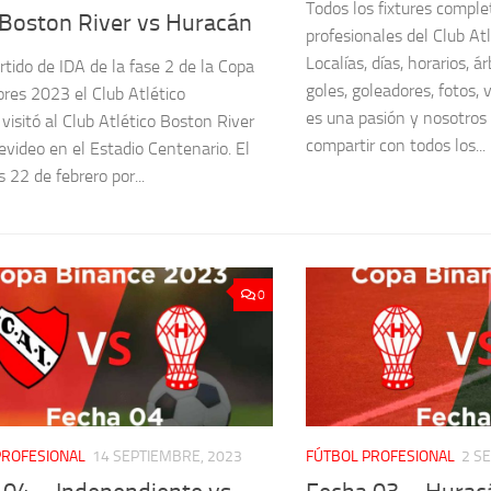
Todos los fixtures comple
 Boston River vs Huracán
profesionales del Club At
Localías, días, horarios, ár
rtido de IDA de la fase 2 de la Copa
goles, goleadores, fotos, 
ores 2023 el Club Atlético
es una pasión y nosotros
visitó al Club Atlético Boston River
compartir con todos los...
video en el Estadio Centenario. El
 22 de febrero por...
0
PROFESIONAL
14 SEPTIEMBRE, 2023
FÚTBOL PROFESIONAL
2 S