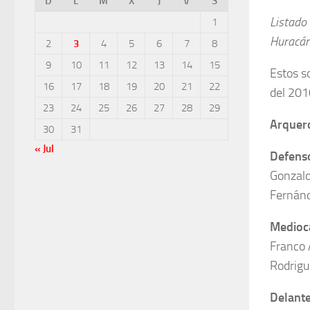
D
L
M
X
J
V
S
Listado 
1
Huracán
2
3
4
5
6
7
8
9
10
11
12
13
14
15
Estos s
16
17
18
19
20
21
22
del 2010
23
24
25
26
27
28
29
Arquer
30
31
« Jul
Defens
Gonzalo
Fernánd
Medioc
Franco A
Rodrigu
Delant