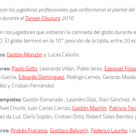
con los jugadores profesionales que conformaron el plantel del 
 durante el
Torneo Clausura
2010
on los jugadores que vistieron la camiseta del globo durante 
. El globo terminó en la 10° posición de la tabla, entre 20 e
os:
Gastón Monzón
y Lucas Calviño.
ores:
Paolo Goltz
, Leonardo Villán, Pablo Jerez,
Ezequiel Filip
 García,
Eduardo Domínguez
, Rodrigo Lemos, Gerardo Maid
ez y Cristian Fernández.
ampistas:
Gastón Esmerado , Leandro Díaz, Alan Sánchez, Ad
xel Chiviló, Juan Carlos Carrizo,
Gastón Machín
,
Patricio To
ez da Luz, Darío Soplán, Cristian Ortiz, Robert Sales Benitez
eros:
Andrés Franzoia
,
Gustavo Balvorín
,
Federico Laurito
, L