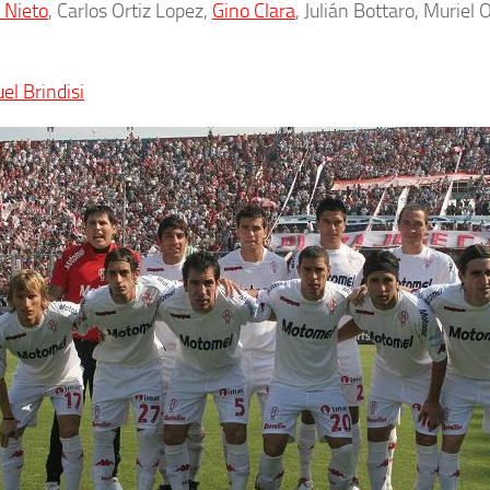
 Nieto
, Carlos Ortiz Lopez,
Gino Clara
, Julián Bottaro, Muriel
el Brindisi