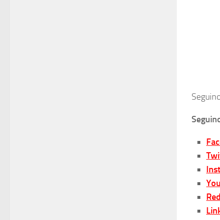
Seguino
Seguino
Fa
Twi
Ins
You
Red
Lin