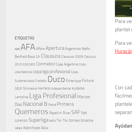
Para ve
plantel
ETIQUETAS
Para ve
AFA
Apertura
aaaj
Alfaro
Argentinos
Baliño
Huracá
Clausura
Banfield
Boca
Clausura 2009
CAI
Clausura
Conmebol
coccaro
Copa Argentina
Copa
2010
copa liga profesional
Libertadores
Copa
Duco
Fixture
Echenique
Cristaldo
Sudamericana
Con cad
Herrera
kudelka
GELP
Gimnasia
Independiente
Liga Profesional
fácilmen
Marcos
Lamolina
Nacional B
plantel
Primera
Díaz
Penal
Quemeros
separa
SAF
River
San
Rapallini
Superliga
Lorenzo
torneo binance
tello
Tiki Tiki
Ayúdano
Wanchope
Velez
Ábila