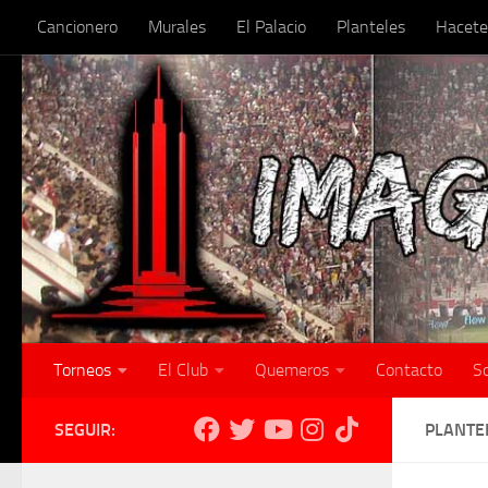
Cancionero
Murales
El Palacio
Planteles
Hacete
Skip to content
Torneos
El Club
Quemeros
Contacto
S
SEGUIR:
PLANTE