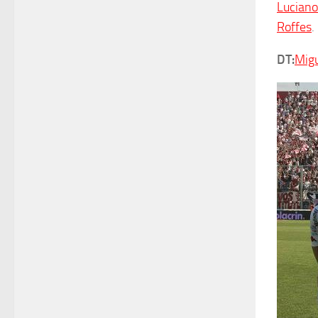
Luciano
Roffes
.
DT:
Migu