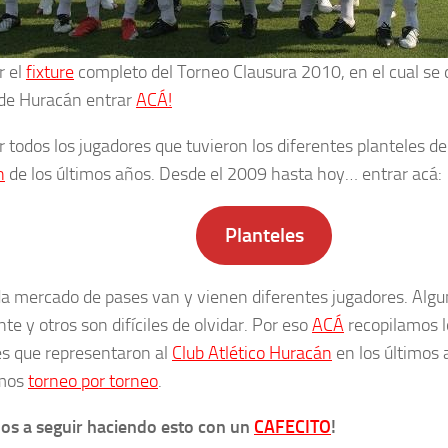
r el
fixture
completo del Torneo Clausura 2010, en el cual s
 de Huracán entrar
ACÁ!
r todos los jugadores que tuvieron los diferentes planteles de
n
de los últimos años. Desde el 2009 hasta hoy… entrar acá:
Planteles
a mercado de pases van y vienen diferentes jugadores. Algu
te y otros son difíciles de olvidar. Por eso
ACÁ
recopilamos l
es que representaron al
Club Atlético Huracán
en los últimos 
mos
torneo por torneo
.
s a seguir haciendo esto con un
CAFECITO
!