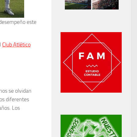
e desempeño este
l
Club Atlético
nos se olvidan
os diferentes
años. Los