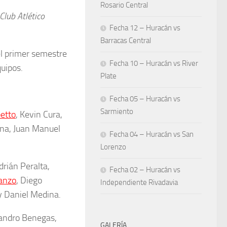
Rosario Central
Club Atlético
Fecha 12 – Huracán vs
Barracas Central
el primer semestre
Fecha 10 – Huracán vs River
quipos.
Plate
Fecha 05 – Huracán vs
Sarmiento
petto
, Kevin Cura,
ana, Juan Manuel
Fecha 04 – Huracán vs San
Lorenzo
rián Peralta,
Fecha 02 – Huracán vs
ranzo
, Diego
Independiente Rivadavia
 y Daniel Medina.
eandro Benegas,
GALERÍA