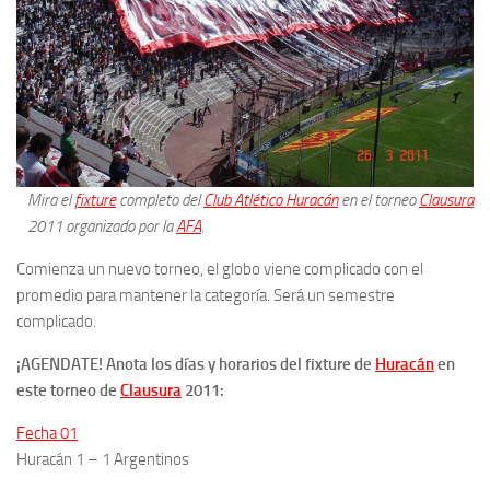
Mira el
fixture
completo del
Club Atlético Huracán
en el torneo
Clausura
2011 organizado por la
AFA
.
Comienza un nuevo torneo, el globo viene complicado con el
promedio para mantener la categoría. Será un semestre
complicado.
¡AGENDATE! Anota los días y horarios del fixture de
Huracán
en
este torneo de
Clausura
2011:
Fecha 01
Huracán 1 – 1 Argentinos