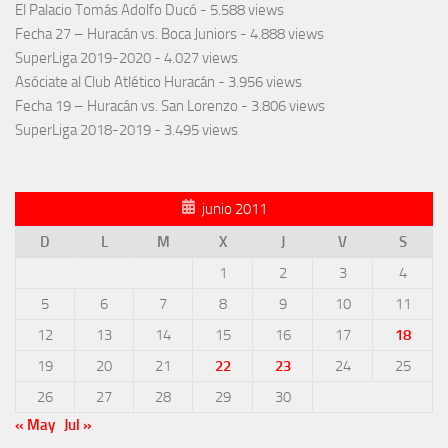
El Palacio Tomás Adolfo Ducó
- 5.588 views
Fecha 27 – Huracán vs. Boca Juniors
- 4.888 views
SuperLiga 2019-2020
- 4.027 views
Asóciate al Club Atlético Huracán
- 3.956 views
Fecha 19 – Huracán vs. San Lorenzo
- 3.806 views
SuperLiga 2018-2019
- 3.495 views
junio 2011
D
L
M
X
J
V
S
1
2
3
4
5
6
7
8
9
10
11
12
13
14
15
16
17
18
19
20
21
22
23
24
25
26
27
28
29
30
« May
Jul »