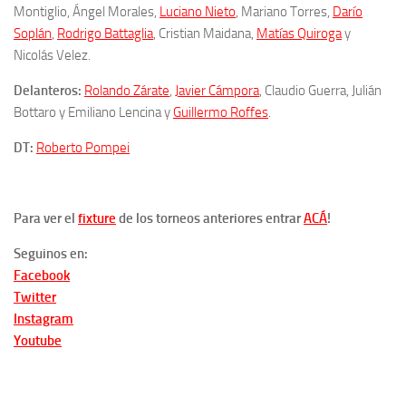
Montiglio, Ángel Morales,
Luciano Nieto
, Mariano Torres,
Darío
Soplán
,
Rodrigo Battaglia
, Cristian Maidana,
Matías Quiroga
y
Nicolás Velez.
Delanteros:
Rolando Zárate
,
Javier Cámpora
, Claudio Guerra, Julián
Bottaro y Emiliano Lencina y
Guillermo Roffes
.
DT:
Roberto Pompei
Para ver el
fixture
de los torneos anteriores entrar
ACÁ
!
Seguinos en:
Facebook
Twitter
Instagram
Youtube