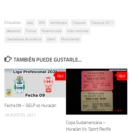
Etiquetas:
aaaj
AFA
bombonera
Clausura
Clausura 2011
descenso
Fixture
florencio sola
islas malvinas
libertadores de américa
liberti
Monumental
TAMBIÉN PUEDE GUSTARLE...
0
0
Fecha 09 – GELP vs Huracán
28 AGOSTO, 2021
Copa Sudamericana –
Huracán Vs. Sport Recife