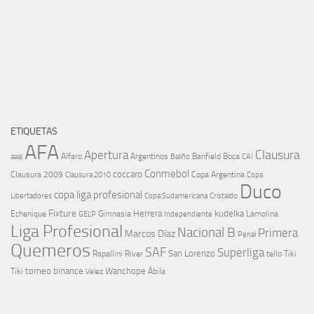
ETIQUETAS
AFA
Clausura
Apertura
aaaj
Alfaro
Argentinos
Banfield
Boca
Baliño
CAI
Conmebol
coccaro
Clausura 2009
Copa Argentina
Copa
Clausura 2010
Duco
copa liga profesional
Libertadores
Cristaldo
Copa Sudamericana
Fixture
Echenique
Herrera
kudelka
GELP
Gimnasia
Lamolina
Independiente
Liga Profesional
Nacional B
Primera
Marcos Díaz
Penal
Quemeros
SAF
Superliga
River
San Lorenzo
Rapallini
tello
Tiki
torneo binance
Wanchope
Tiki
Velez
Ábila