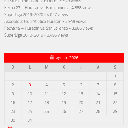
El Palacio Tomás Adolfo Ducó
- 5.573 views
Fecha 27 – Huracán vs. Boca Juniors
- 4.888 views
SuperLiga 2019-2020
- 4.027 views
Asóciate al Club Atlético Huracán
- 3.949 views
Fecha 19 – Huracán vs. San Lorenzo
- 3.806 views
SuperLiga 2018-2019
- 3.495 views
agosto 2026
D
L
M
X
J
V
S
1
2
3
4
5
6
7
8
9
10
11
12
13
14
15
16
17
18
19
20
21
22
23
24
25
26
27
28
29
30
31