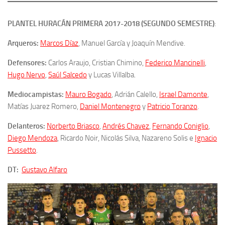
PLANTEL HURACÁN PRIMERA 2017-2018 (SEGUNDO SEMESTRE)
:
Arqueros:
Marcos Díaz
, Manuel García y Joaquín Mendive.
Defensores:
Carlos Araujo, Cristian Chimino,
Federico Mancinelli
,
Hugo Nervo
,
Saúl Salcedo
y Lucas Villalba.
Mediocampistas:
Mauro Bogado
, Adrián Calello,
Israel Damonte
,
Matías Juarez Romero,
Daniel Montenegro
y
Patricio Toranzo
.
Delanteros:
Norberto Briasco
,
Andrés Chavez
,
Fernando Coniglio
,
Diego Mendoza
, Ricardo Noir, Nicolás Silva, Nazareno Solis e
Ignacio
Pussetto
.
DT:
Gustavo Alfaro