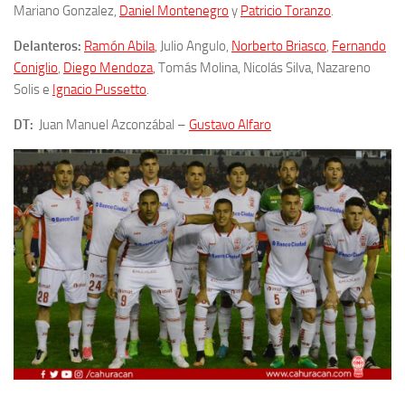
Mariano Gonzalez,
Daniel Montenegro
y
Patricio Toranzo
.
Delanteros:
Ramón Abila
, Julio Angulo,
Norberto Briasco
,
Fernando
Coniglio
,
Diego Mendoza
, Tomás Molina, Nicolás Silva, Nazareno
Solis e
Ignacio Pussetto
.
DT:
Juan Manuel Azconzábal –
Gustavo Alfaro