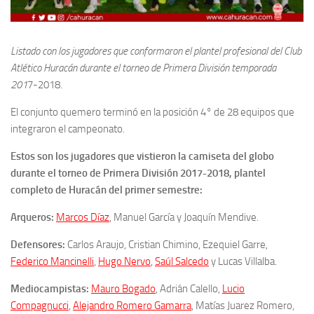
Listado con los jugadores que conformaron el plantel profesional del Club
Atlético Huracán durante el torneo de Primera División temporada
201
7-2018.
El conjunto quemero terminó en la posición 4° de 28 equipos que
integraron el campeonato.
Estos son los jugadores que vistieron la camiseta del globo
durante el torneo de Primera División 2017-2018, plantel
completo de Huracán del primer semestre:
Arqueros:
Marcos Díaz
, Manuel García y Joaquín Mendive.
Defensores:
Carlos Araujo, Cristian Chimino, Ezequiel Garre,
Federico Mancinelli
,
Hugo Nervo
,
Saúl Salcedo
y Lucas Villalba.
Mediocampistas:
Mauro Bogado
, Adrián Calello,
Lucio
Compagnucci
,
Alejandro Romero Gamarra
, Matías Juarez Romero,