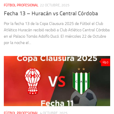
FÚTBOL PROFESIONAL
22 OCTUBRE, 2025
Fecha 13 – Huracán vs Central Córdoba
Por la fecha 13 de la Copa Clausura 2025 de Fútbol el Club
Atlético Huracán recibió recibió a Club Atlético Central Córdoba
en el Palacio Tomás Adolfo Ducó. El miércoles 22 de Octubre
por la noche el...
0
FÚTBOL PROFESIONAL
4 OCTUBRE, 2025