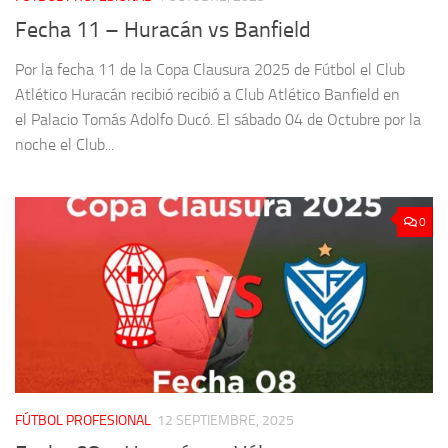
Fecha 11 – Huracán vs Banfield
Por la fecha 11 de la Copa Clausura 2025 de Fútbol el Club
Atlético Huracán recibió recibió a Club Atlético Banfield en
el Palacio Tomás Adolfo Ducó. El sábado 04 de Octubre por la
noche el Club...
0
FÚTBOL PROFESIONAL
12 SEPTIEMBRE, 2025