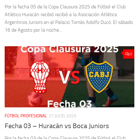
Por la fecha 05 de la Copa Clausura 2025 de Fútbol el Club
Atlético Huracán recibió recibió a la Asociación Atlética
Argentinos Juniors en el Palacio Tomás Adolfo Ducó. El sábado
16 de Agosto por la noche...
0
FÚTBOL PROFESIONAL
27 JULIO, 2025
Fecha 03 – Huracán vs Boca Juniors
Por la fecha 03 de la Copa Clausura 2025 de Fútbol el Club