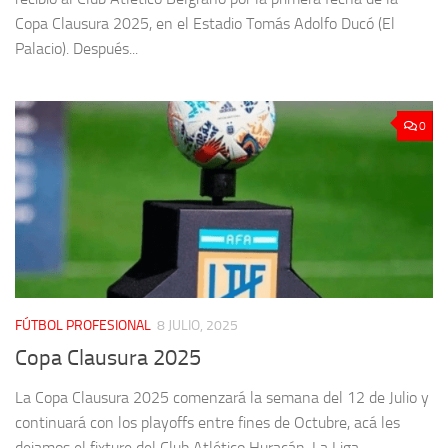
Copa Clausura 2025, en el Estadio Tomás Adolfo Ducó (El
Palacio). Después...
0
FÚTBOL PROFESIONAL
8 JULIO, 2025
Copa Clausura 2025
La Copa Clausura 2025 comenzará la semana del 12 de Julio y
continuará con los playoffs entre fines de Octubre, acá les
dejamos el fixture del Club Atlético Huracán. La Liga