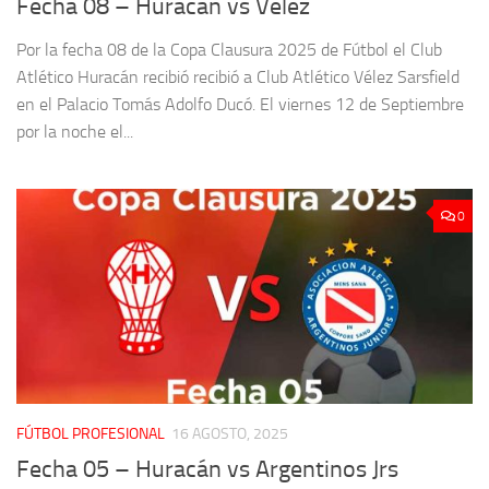
Fecha 08 – Huracán vs Vélez
Por la fecha 08 de la Copa Clausura 2025 de Fútbol el Club
Atlético Huracán recibió recibió a Club Atlético Vélez Sarsfield
en el Palacio Tomás Adolfo Ducó. El viernes 12 de Septiembre
por la noche el...
0
FÚTBOL PROFESIONAL
16 AGOSTO, 2025
Fecha 05 – Huracán vs Argentinos Jrs