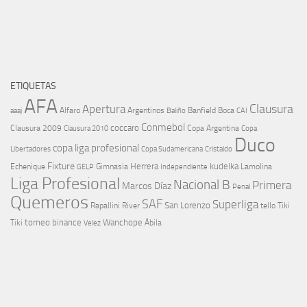
ETIQUETAS
AFA
Clausura
Apertura
aaaj
Alfaro
Argentinos
Banfield
Boca
Baliño
CAI
Conmebol
coccaro
Clausura 2009
Copa Argentina
Copa
Clausura 2010
Duco
copa liga profesional
Libertadores
Cristaldo
Copa Sudamericana
Fixture
Echenique
Herrera
kudelka
GELP
Gimnasia
Lamolina
Independiente
Liga Profesional
Nacional B
Primera
Marcos Díaz
Penal
Quemeros
SAF
Superliga
River
San Lorenzo
Rapallini
tello
Tiki
torneo binance
Wanchope
Tiki
Velez
Ábila