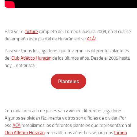
Para ver el
fixture
completo del Torneo Clausura 2009, en el cual se
desempeño este plantel de Huracán entrar
ACÁ!
Para ver todos los jugadores que tuvieron los diferentes planteles
del
Club Atlético Huracán
de los últimos años. Desde el 2009 hasta
hoy… entrar acá:
Planteles
Con cada mercado de pases van y vienen diferentes jugadores.
Algunos se olvidan fácilmente y otros son difíciles de olvidar. Por
eso
ACÁ
recopilamos los diferentes planteles que representaron al
Club Atlético Huracán
en los últimos años. Los separamos
torneo