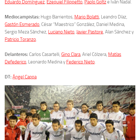
Eduardo Domínguez
,
Ezequiel Filippetto
,
Paolo Goltz
e Iván Nadal.
Mediocampistas:
Hugo Barrientos,
Mario Bolatti
, Leandro Díaz,
Gastón Esmerado
, César “Maestrico” González, Daniel Medina,
Sergio Meza Sánchez,
Luciano Nieto
,
Javier Pastore
, Alan Sánchez y
Patricio Toranzo
.
Delanteros:
Carlos Casartelli,
Gino Clara
, Ariel Cólzera,
Matías
Defederico
, Leonardo Medina y
Federico Nieto
.
DT:
Ángel Cappa