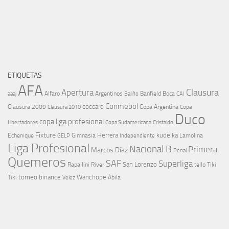
ETIQUETAS
AFA
Clausura
Apertura
aaaj
Alfaro
Argentinos
Banfield
Boca
Baliño
CAI
Conmebol
coccaro
Clausura 2009
Copa Argentina
Copa
Clausura 2010
Duco
copa liga profesional
Libertadores
Cristaldo
Copa Sudamericana
Fixture
Echenique
Herrera
kudelka
GELP
Gimnasia
Lamolina
Independiente
Liga Profesional
Nacional B
Primera
Marcos Díaz
Penal
Quemeros
SAF
Superliga
River
San Lorenzo
Rapallini
tello
Tiki
torneo binance
Wanchope
Tiki
Velez
Ábila