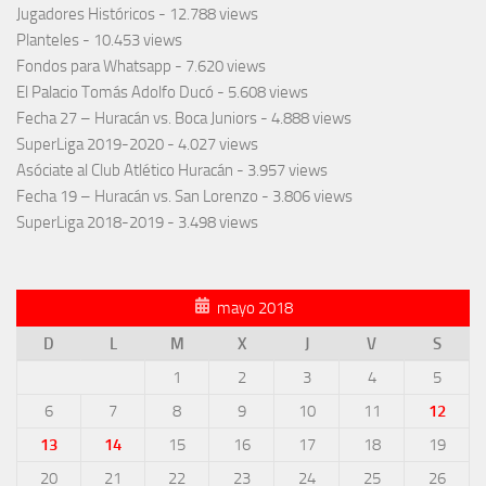
Jugadores Históricos
- 12.788 views
Planteles
- 10.453 views
Fondos para Whatsapp
- 7.620 views
El Palacio Tomás Adolfo Ducó
- 5.608 views
Fecha 27 – Huracán vs. Boca Juniors
- 4.888 views
SuperLiga 2019-2020
- 4.027 views
Asóciate al Club Atlético Huracán
- 3.957 views
Fecha 19 – Huracán vs. San Lorenzo
- 3.806 views
SuperLiga 2018-2019
- 3.498 views
mayo 2018
D
L
M
X
J
V
S
1
2
3
4
5
6
7
8
9
10
11
12
13
14
15
16
17
18
19
20
21
22
23
24
25
26