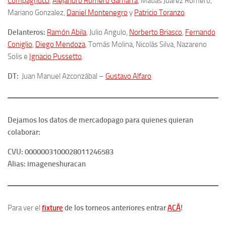
Compagnucci
,
Alejandro Romero Gamarra
, Matías Juarez Romero,
Mariano Gonzalez,
Daniel Montenegro
y
Patricio Toranzo
.
Delanteros:
Ramón Abila
, Julio Angulo,
Norberto Briasco
,
Fernando
Coniglio
,
Diego Mendoza
, Tomás Molina, Nicolás Silva, Nazareno
Solis e
Ignacio Pussetto
.
DT:
Juan Manuel Azconzábal –
Gustavo Alfaro
Dejamos los datos de mercadopago para quienes quieran
colaborar:
CVU: 0000003100028011246583
Alias: imageneshuracan
Para ver el
fixture
de los torneos anteriores entrar
ACÁ
!