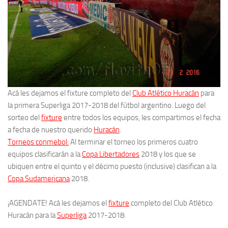
Acá les dejamos el fixture completo del
Club Atlético Huracán
para
la primera Superliga 2017-2018 del fútbol argentino. Luego del
sorteo del
fixture
entre todos los equipos, les compartimos el fecha
a fecha de nuestro querido
Huracán
.
Torneos conmebol:
Al terminar el torneo los primeros cuatro
equipos clasificarán a la
Copa Libertadores
2018 y los que se
ubiquen entre el quinto y el décimo puesto (inclusive) clasifican a la
Copa Sudamericana
2018.
¡AGENDATE! Acá les dejamos el
fixture
completo del Club Atlético
Huracán para la
Superliga
2017-2018: