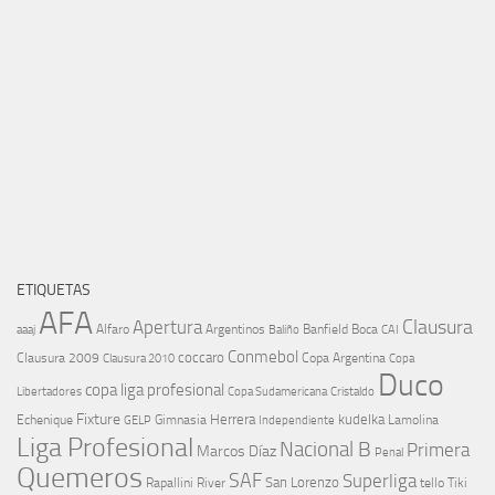
ETIQUETAS
AFA
Clausura
Apertura
aaaj
Alfaro
Argentinos
Banfield
Boca
Baliño
CAI
Conmebol
coccaro
Clausura 2009
Copa Argentina
Copa
Clausura 2010
Duco
copa liga profesional
Libertadores
Cristaldo
Copa Sudamericana
Fixture
Echenique
Herrera
kudelka
GELP
Gimnasia
Lamolina
Independiente
Liga Profesional
Nacional B
Primera
Marcos Díaz
Penal
Quemeros
SAF
Superliga
River
San Lorenzo
Rapallini
tello
Tiki