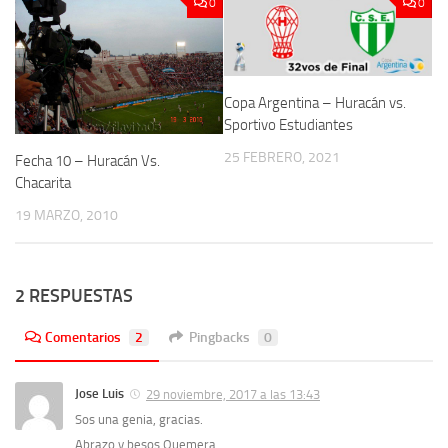
0
0
Copa Argentina – Huracán vs.
Sportivo Estudiantes
25 FEBRERO, 2021
Fecha 10 – Huracán Vs.
Chacarita
19 MARZO, 2010
2 RESPUESTAS
Comentarios
2
Pingbacks
0
Jose Luis
29 noviembre, 2017 a las 13:43
Sos una genia, gracias.
Abrazo y besos Quemera