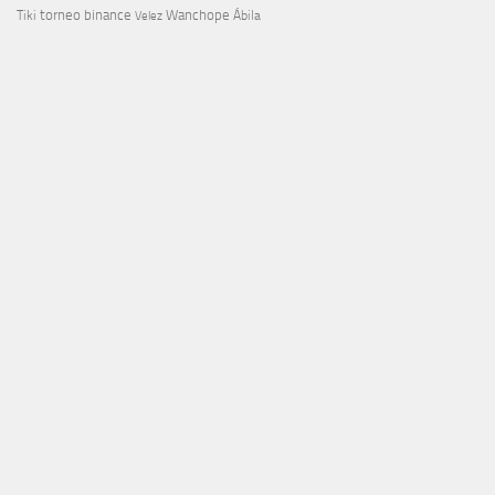
torneo binance
Wanchope
Tiki
Velez
Ábila