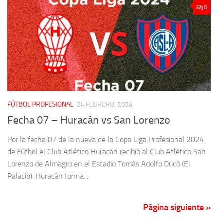
0
FÚTBOL PROFESIONAL
24 FEBRERO, 2024
Fecha 07 – Huracán vs San Lorenzo
Por la fecha 07 de la nueva de la Copa Liga Profesional 2024
de Fútbol el Club Atlético Huracán recibió al Club Atlético San
Lorenzo de Almagro en el Estadio Tomás Adolfo Ducó (El
Palacio). Huracán forma...
Página siguiente »