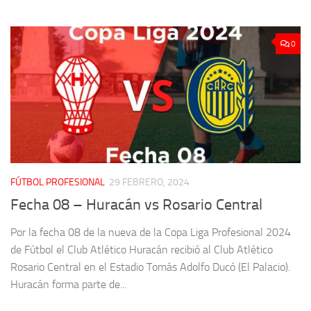
0
FÚTBOL PROFESIONAL
29 FEBRERO, 2024
Fecha 08 – Huracán vs Rosario Central
Por la fecha 08 de la nueva de la Copa Liga Profesional 2024
de Fútbol el Club Atlético Huracán recibió al Club Atlético
Rosario Central en el Estadio Tomás Adolfo Ducó (El Palacio).
Huracán forma parte de...