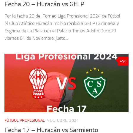
Fecha 20 – Huracán vs GELP
Por la fecha 20 del Torneo Liga Profesional 2024 de Fútbol
el Club Atlético Huracán recibió recibió a GELP (Gimnasia y
Esgrima de La Plata) en el Palacio Tomás Adolfo Ducó. El
viernes 01 de Noviembre, justo...
0
FÚTBOL PROFESIONAL
4 OCTUBRE, 2024
Fecha 17 – Huracán vs Sarmiento