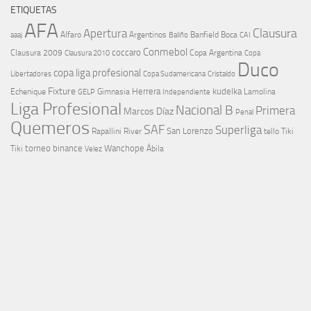
ETIQUETAS
AFA
Clausura
Apertura
aaaj
Alfaro
Argentinos
Banfield
Boca
Baliño
CAI
Conmebol
coccaro
Clausura 2009
Copa Argentina
Copa
Clausura 2010
Duco
copa liga profesional
Libertadores
Cristaldo
Copa Sudamericana
Fixture
Echenique
Herrera
kudelka
GELP
Gimnasia
Lamolina
Independiente
Liga Profesional
Nacional B
Primera
Marcos Díaz
Penal
Quemeros
SAF
Superliga
River
San Lorenzo
Rapallini
tello
Tiki
torneo binance
Wanchope
Tiki
Velez
Ábila