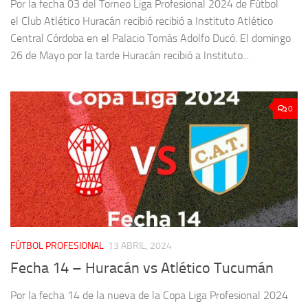
Por la fecha 03 del Torneo Liga Profesional 2024 de Fútbol
el Club Atlético Huracán recibió recibió a Instituto Atlético
Central Córdoba en el Palacio Tomás Adolfo Ducó. El domingo
26 de Mayo por la tarde Huracán recibió a Instituto...
0
FÚTBOL PROFESIONAL
13 ABRIL, 2024
Fecha 14 – Huracán vs Atlético Tucumán
Por la fecha 14 de la nueva de la Copa Liga Profesional 2024