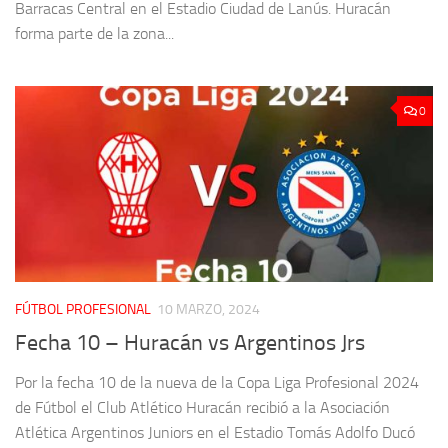
Barracas Central en el Estadio Ciudad de Lanús. Huracán
forma parte de la zona...
0
FÚTBOL PROFESIONAL
10 MARZO, 2024
Fecha 10 – Huracán vs Argentinos Jrs
Por la fecha 10 de la nueva de la Copa Liga Profesional 2024
de Fútbol el Club Atlético Huracán recibió a la Asociación
Atlética Argentinos Juniors en el Estadio Tomás Adolfo Ducó