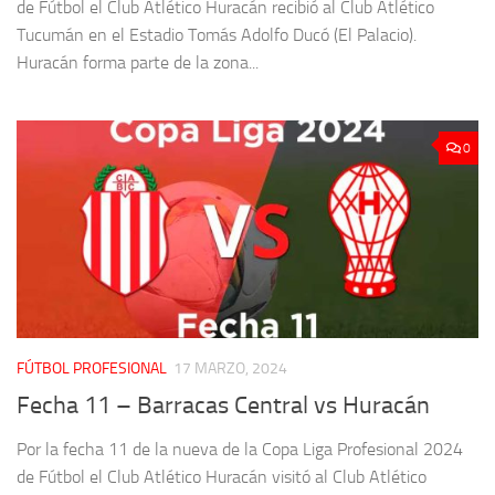
de Fútbol el Club Atlético Huracán recibió al Club Atlético
Tucumán en el Estadio Tomás Adolfo Ducó (El Palacio).
Huracán forma parte de la zona...
0
FÚTBOL PROFESIONAL
17 MARZO, 2024
Fecha 11 – Barracas Central vs Huracán
Por la fecha 11 de la nueva de la Copa Liga Profesional 2024
de Fútbol el Club Atlético Huracán visitó al Club Atlético