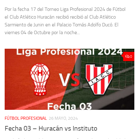
Por la fecha 17 del Torneo Liga Profesional 2024 de Fútbol
el Club Atlético Huracán recibió recibió al Club Atlético
Sarmiento de Junin en el Palacio Tomás Adolfo Ducó. El
viernes 04 de Octubre por la noche...
0
FÚTBOL PROFESIONAL
26 MAYO, 2024
Fecha 03 – Huracán vs Instituto