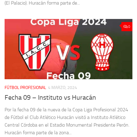
(El Palacio). Huracán forma parte de...
0
FÚTBOL PROFESIONAL
4 MARZO, 2024
Fecha 09 – Instituto vs Huracán
Por la fecha 09 de la nueva de la Copa Liga Profesional 2024
de Fútbol el Club Atlético Huracán visitó a Instituto Atlético
Central Córdoba en el Estadio Monumental Presidente Perón.
Huracán forma parte de la zona...