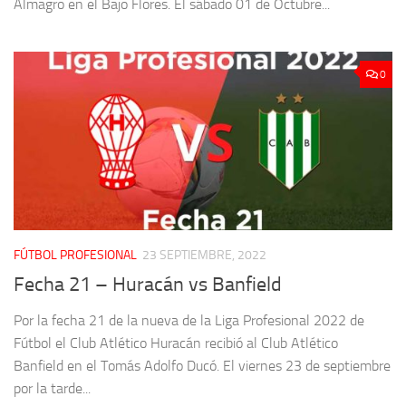
Almagro en el Bajo Flores. El sábado 01 de Octubre...
0
FÚTBOL PROFESIONAL
23 SEPTIEMBRE, 2022
Fecha 21 – Huracán vs Banfield
Por la fecha 21 de la nueva de la Liga Profesional 2022 de
Fútbol el Club Atlético Huracán recibió al Club Atlético
Banfield en el Tomás Adolfo Ducó. El viernes 23 de septiembre
por la tarde...