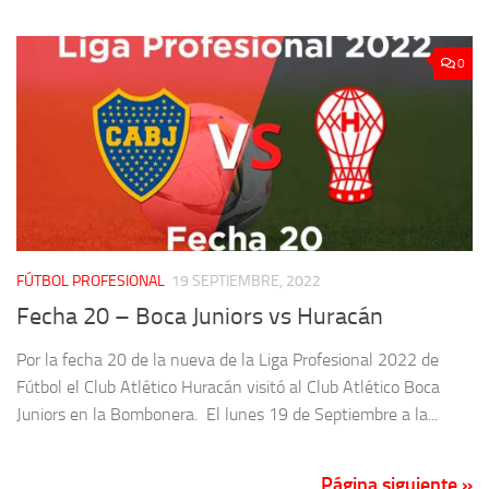
0
FÚTBOL PROFESIONAL
19 SEPTIEMBRE, 2022
Fecha 20 – Boca Juniors vs Huracán
Por la fecha 20 de la nueva de la Liga Profesional 2022 de
Fútbol el Club Atlético Huracán visitó al Club Atlético Boca
Juniors en la Bombonera. El lunes 19 de Septiembre a la...
Página siguiente »