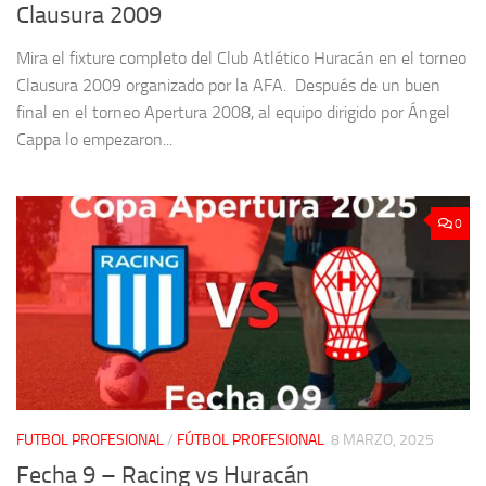
Clausura 2009
Mira el fixture completo del Club Atlético Huracán en el torneo
Clausura 2009 organizado por la AFA. Después de un buen
final en el torneo Apertura 2008, al equipo dirigido por Ángel
Cappa lo empezaron...
0
FUTBOL PROFESIONAL
/
FÚTBOL PROFESIONAL
8 MARZO, 2025
Fecha 9 – Racing vs Huracán