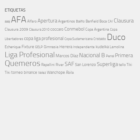
ETIQUETAS
AFA
Clausura
Apertura
aaaj
Alfaro
Argentinos
Banfield
Boca
Baliño
CAI
Conmebol
coccaro
Clausura 2009
Copa Argentina
Copa
Clausura 2010
Duco
copa liga profesional
Libertadores
Cristaldo
Copa Sudamericana
Fixture
Echenique
Herrera
kudelka
GELP
Gimnasia
Lamolina
Independiente
Liga Profesional
Nacional B
Primera
Marcos Díaz
Penal
Quemeros
SAF
Superliga
River
San Lorenzo
Rapallini
tello
Tiki
torneo binance
Wanchope
Tiki
Velez
Ábila