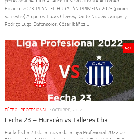
profesional del Club Atlético Huracán durante el Torneo
Binance 2023. PLANTEL HURACÁN PRIMERA 2023 (primer
semestre) Arqueros: Lucas Chaves, Dante Nicolás Campisi y
Rodrigo Lugo. Defensores: César Ibáñez,...
0
FÚTBOL PROFESIONAL
7 OCTUBRE, 2022
Fecha 23 – Huracán vs Talleres Cba
Por la fecha 23 de la nueva de la Liga Profesional 2022 de