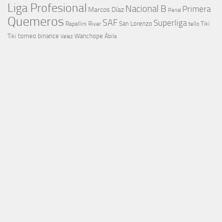
Liga Profesional
Nacional B
Primera
Marcos Díaz
Penal
Quemeros
SAF
Superliga
River
San Lorenzo
Rapallini
tello
Tiki
torneo binance
Wanchope
Tiki
Velez
Ábila