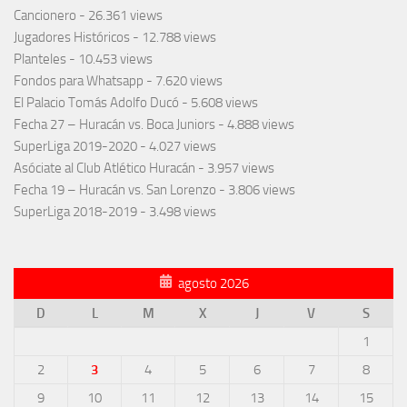
Cancionero
- 26.361 views
Jugadores Históricos
- 12.788 views
Planteles
- 10.453 views
Fondos para Whatsapp
- 7.620 views
El Palacio Tomás Adolfo Ducó
- 5.608 views
Fecha 27 – Huracán vs. Boca Juniors
- 4.888 views
SuperLiga 2019-2020
- 4.027 views
Asóciate al Club Atlético Huracán
- 3.957 views
Fecha 19 – Huracán vs. San Lorenzo
- 3.806 views
SuperLiga 2018-2019
- 3.498 views
agosto 2026
D
L
M
X
J
V
S
1
2
3
4
5
6
7
8
9
10
11
12
13
14
15