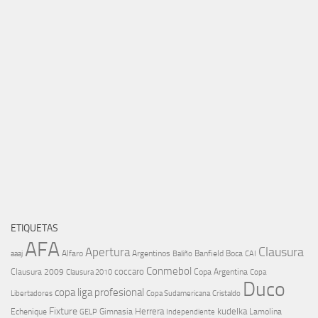
ETIQUETAS
AFA
Clausura
Apertura
aaaj
Alfaro
Argentinos
Banfield
Boca
Baliño
CAI
Conmebol
coccaro
Clausura 2009
Copa Argentina
Copa
Clausura 2010
Duco
copa liga profesional
Libertadores
Cristaldo
Copa Sudamericana
Fixture
Echenique
Herrera
kudelka
GELP
Gimnasia
Lamolina
Independiente