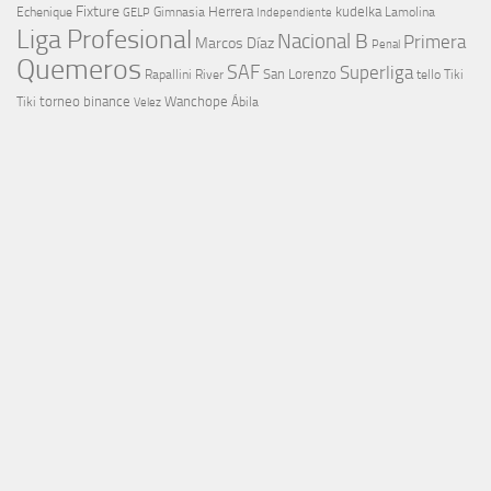
Fixture
Echenique
Herrera
kudelka
GELP
Gimnasia
Lamolina
Independiente
Liga Profesional
Nacional B
Primera
Marcos Díaz
Penal
Quemeros
SAF
Superliga
River
San Lorenzo
Rapallini
tello
Tiki
torneo binance
Wanchope
Tiki
Velez
Ábila