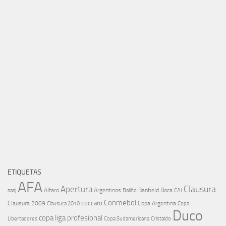
ETIQUETAS
AFA
Clausura
Apertura
aaaj
Alfaro
Argentinos
Banfield
Boca
Baliño
CAI
Conmebol
coccaro
Clausura 2009
Copa Argentina
Copa
Clausura 2010
Duco
copa liga profesional
Libertadores
Cristaldo
Copa Sudamericana