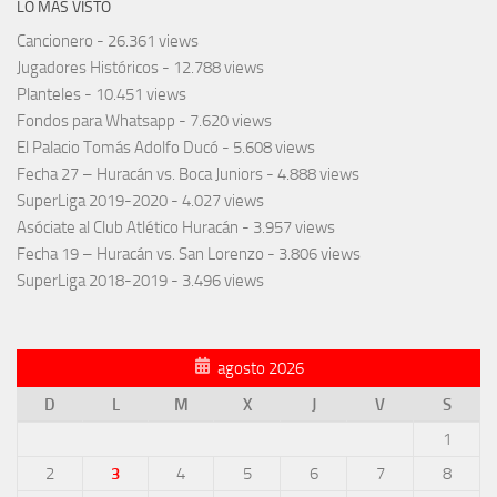
LO MÁS VISTO
Cancionero
- 26.361 views
Jugadores Históricos
- 12.788 views
Planteles
- 10.451 views
Fondos para Whatsapp
- 7.620 views
El Palacio Tomás Adolfo Ducó
- 5.608 views
Fecha 27 – Huracán vs. Boca Juniors
- 4.888 views
SuperLiga 2019-2020
- 4.027 views
Asóciate al Club Atlético Huracán
- 3.957 views
Fecha 19 – Huracán vs. San Lorenzo
- 3.806 views
SuperLiga 2018-2019
- 3.496 views
agosto 2026
D
L
M
X
J
V
S
1
2
3
4
5
6
7
8