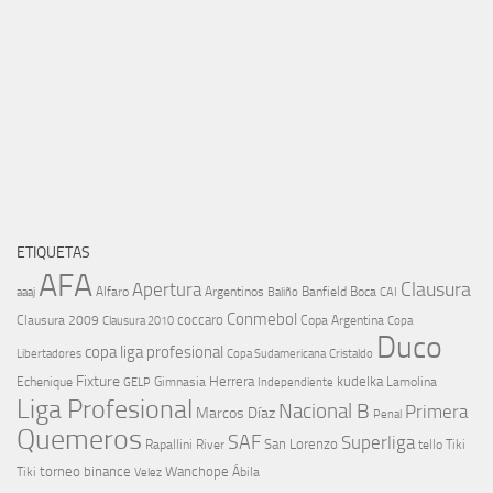
ETIQUETAS
AFA
Clausura
Apertura
aaaj
Alfaro
Argentinos
Banfield
Boca
Baliño
CAI
Conmebol
coccaro
Clausura 2009
Copa Argentina
Copa
Clausura 2010
Duco
copa liga profesional
Libertadores
Cristaldo
Copa Sudamericana
Fixture
Echenique
Herrera
kudelka
GELP
Gimnasia
Lamolina
Independiente
Liga Profesional
Nacional B
Primera
Marcos Díaz
Penal
Quemeros
SAF
Superliga
River
San Lorenzo
Rapallini
tello
Tiki
torneo binance
Wanchope
Tiki
Velez
Ábila