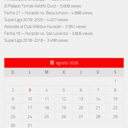
El Palacio Tomás Adolfo Ducó
- 5.608 views
Fecha 27 – Huracán vs. Boca Juniors
- 4.888 views
SuperLiga 2019-2020
- 4.027 views
Asóciate al Club Atlético Huracán
- 3.957 views
Fecha 19 – Huracán vs. San Lorenzo
- 3.806 views
SuperLiga 2018-2019
- 3.498 views
agosto 2026
D
L
M
X
J
V
S
1
2
3
4
5
6
7
8
9
10
11
12
13
14
15
16
17
18
19
20
21
22
23
24
25
26
27
28
29
30
31