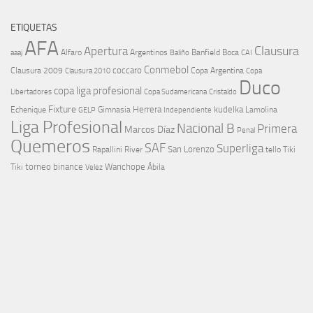
ETIQUETAS
AFA
Clausura
Apertura
aaaj
Alfaro
Argentinos
Banfield
Boca
Baliño
CAI
Conmebol
coccaro
Clausura 2009
Copa Argentina
Copa
Clausura 2010
Duco
copa liga profesional
Libertadores
Cristaldo
Copa Sudamericana
Fixture
Echenique
Herrera
kudelka
GELP
Gimnasia
Lamolina
Independiente
Liga Profesional
Nacional B
Primera
Marcos Díaz
Penal
Quemeros
SAF
Superliga
River
San Lorenzo
Rapallini
tello
Tiki
torneo binance
Wanchope
Tiki
Velez
Ábila