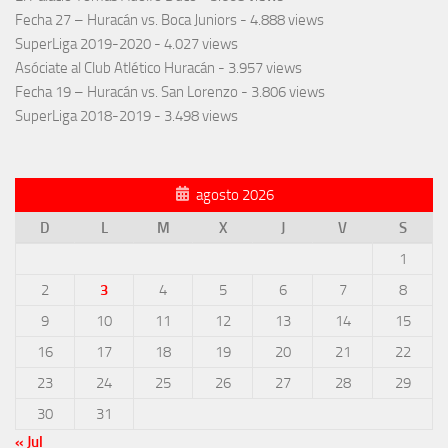
Fecha 27 – Huracán vs. Boca Juniors
- 4.888 views
SuperLiga 2019-2020
- 4.027 views
Asóciate al Club Atlético Huracán
- 3.957 views
Fecha 19 – Huracán vs. San Lorenzo
- 3.806 views
SuperLiga 2018-2019
- 3.498 views
agosto 2026
D
L
M
X
J
V
S
1
2
3
4
5
6
7
8
9
10
11
12
13
14
15
16
17
18
19
20
21
22
23
24
25
26
27
28
29
30
31
« Jul