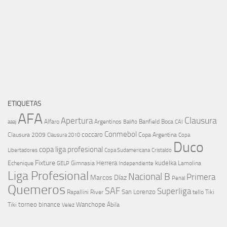
ETIQUETAS
AFA
Clausura
Apertura
aaaj
Alfaro
Argentinos
Banfield
Boca
Baliño
CAI
Conmebol
coccaro
Clausura 2009
Copa Argentina
Copa
Clausura 2010
Duco
copa liga profesional
Libertadores
Cristaldo
Copa Sudamericana
Fixture
Echenique
Herrera
kudelka
GELP
Gimnasia
Lamolina
Independiente
Liga Profesional
Nacional B
Primera
Marcos Díaz
Penal
Quemeros
SAF
Superliga
River
San Lorenzo
Rapallini
tello
Tiki
torneo binance
Wanchope
Tiki
Velez
Ábila