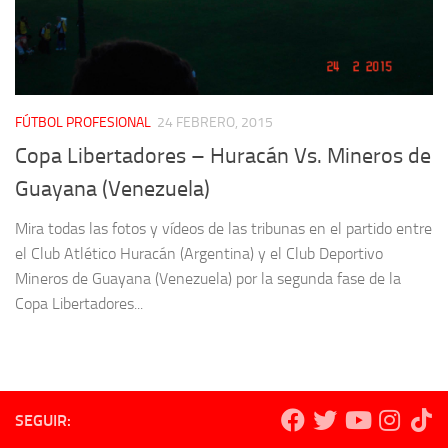
FÚTBOL PROFESIONAL
24 FEBRERO, 2015
Copa Libertadores – Huracán Vs. Mineros de
Guayana (Venezuela)
Mira todas las fotos y vídeos de las tribunas en el partido entre
el Club Atlético Huracán (Argentina) y el Club Deportivo
Mineros de Guayana (Venezuela) por la segunda fase de la
Copa Libertadores...
SEGUIR: