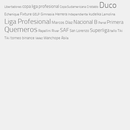
Duco
copa liga profesional
Libertadores
Cristaldo
Copa Sudamericana
Fixture
Echenique
Herrera
kudelka
GELP
Gimnasia
Lamolina
Independiente
Liga Profesional
Nacional B
Primera
Marcos Díaz
Penal
Quemeros
SAF
Superliga
River
San Lorenzo
Rapallini
tello
Tiki
torneo binance
Wanchope
Tiki
Velez
Ábila