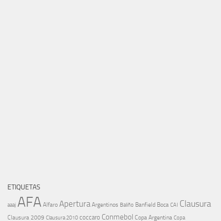
ETIQUETAS
AFA
Clausura
Apertura
aaaj
Alfaro
Argentinos
Banfield
Boca
Baliño
CAI
Conmebol
coccaro
Clausura 2009
Copa Argentina
Copa
Clausura 2010