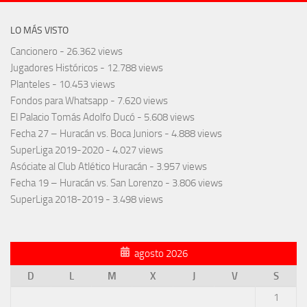
LO MÁS VISTO
Cancionero
- 26.362 views
Jugadores Históricos
- 12.788 views
Planteles
- 10.453 views
Fondos para Whatsapp
- 7.620 views
El Palacio Tomás Adolfo Ducó
- 5.608 views
Fecha 27 – Huracán vs. Boca Juniors
- 4.888 views
SuperLiga 2019-2020
- 4.027 views
Asóciate al Club Atlético Huracán
- 3.957 views
Fecha 19 – Huracán vs. San Lorenzo
- 3.806 views
SuperLiga 2018-2019
- 3.498 views
agosto 2026
D
L
M
X
J
V
S
1