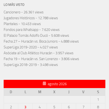
LO MÁS VISTO
Cancionero
- 26.361 views
Jugadores Históricos
- 12.788 views
Planteles
- 10.453 views
Fondos para Whatsapp
- 7.620 views
El Palacio Tomás Adolfo Ducó
- 5.608 views
Fecha 27 – Huracán vs. Boca Juniors
- 4.888 views
SuperLiga 2019-2020
- 4.027 views
Asóciate al Club Atlético Huracán
- 3.957 views
Fecha 19 – Huracán vs. San Lorenzo
- 3.806 views
SuperLiga 2018-2019
- 3.498 views
agosto 2026
D
L
M
X
J
V
S
1
2
3
4
5
6
7
8