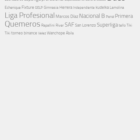
Fixture
Echenique
Herrera
kudelka
GELP
Gimnasia
Lamolina
Independiente
Liga Profesional
Nacional B
Primera
Marcos Díaz
Penal
Quemeros
SAF
Superliga
River
San Lorenzo
Rapallini
tello
Tiki
torneo binance
Wanchope
Tiki
Velez
Ábila