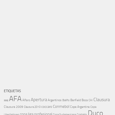
ETIQUETAS
AFA
Clausura
Apertura
aaaj
Alfaro
Argentinos
Banfield
Boca
Baliño
CAI
Conmebol
coccaro
Clausura 2009
Copa Argentina
Copa
Clausura 2010
Duco
copa liga profesional
Libertadores
Cristaldo
Copa Sudamericana