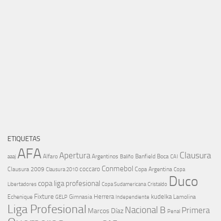
ETIQUETAS
AFA
Clausura
Apertura
aaaj
Alfaro
Argentinos
Banfield
Boca
Baliño
CAI
Conmebol
coccaro
Clausura 2009
Copa Argentina
Copa
Clausura 2010
Duco
copa liga profesional
Libertadores
Cristaldo
Copa Sudamericana
Fixture
Echenique
Herrera
kudelka
GELP
Gimnasia
Lamolina
Independiente
Liga Profesional
Nacional B
Primera
Marcos Díaz
Penal