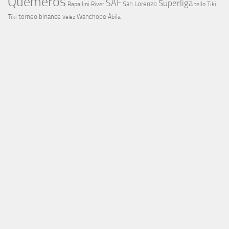
Quemeros
SAF
Superliga
River
San Lorenzo
Rapallini
tello
Tiki
torneo binance
Wanchope
Tiki
Velez
Ábila