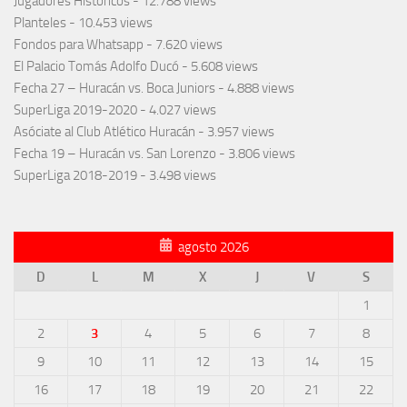
Jugadores Históricos
- 12.788 views
Planteles
- 10.453 views
Fondos para Whatsapp
- 7.620 views
El Palacio Tomás Adolfo Ducó
- 5.608 views
Fecha 27 – Huracán vs. Boca Juniors
- 4.888 views
SuperLiga 2019-2020
- 4.027 views
Asóciate al Club Atlético Huracán
- 3.957 views
Fecha 19 – Huracán vs. San Lorenzo
- 3.806 views
SuperLiga 2018-2019
- 3.498 views
agosto 2026
D
L
M
X
J
V
S
1
2
3
4
5
6
7
8
9
10
11
12
13
14
15
16
17
18
19
20
21
22