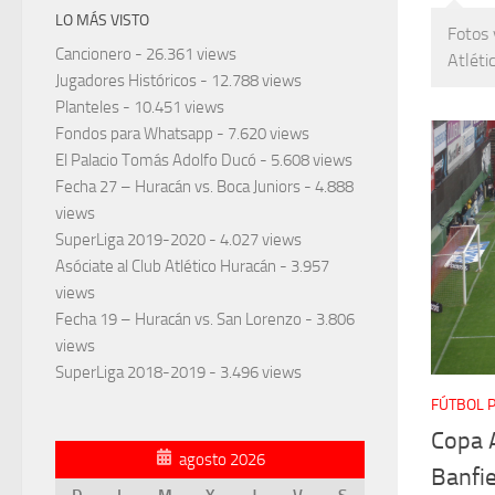
LO MÁS VISTO
Fotos 
Cancionero
- 26.361 views
Atléti
Jugadores Históricos
- 12.788 views
Planteles
- 10.451 views
Fondos para Whatsapp
- 7.620 views
El Palacio Tomás Adolfo Ducó
- 5.608 views
Fecha 27 – Huracán vs. Boca Juniors
- 4.888
views
SuperLiga 2019-2020
- 4.027 views
Asóciate al Club Atlético Huracán
- 3.957
views
Fecha 19 – Huracán vs. San Lorenzo
- 3.806
views
SuperLiga 2018-2019
- 3.496 views
FÚTBOL 
Copa 
agosto 2026
Banfie