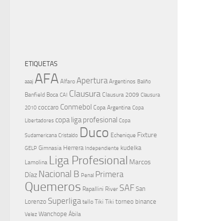
ETIQUETAS
AFA
Apertura
aaaj
Alfaro
Argentinos
Baliño
Clausura
Banfield
Boca
Clausura 2009
CAI
Clausura
Conmebol
coccaro
Copa Argentina
Copa
2010
copa liga profesional
Libertadores
Copa
Duco
Fixture
Echenique
Cristaldo
Sudamericana
Herrera
kudelka
GELP
Gimnasia
Independiente
Liga Profesional
Marcos
Lamolina
Nacional B
Primera
Díaz
Penal
Quemeros
SAF
River
San
Rapallini
Superliga
Lorenzo
torneo binance
tello
Tiki Tiki
Wanchope
Velez
Ábila