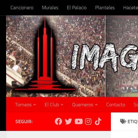
Cancionero
Murales
El Palacio
Planteles
Hacete
Skip to content
Torneos
El Club
Quemeros
Contacto
S
SEGUIR:
ETI