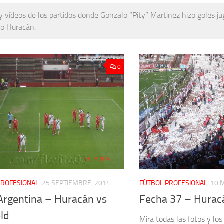
y vídeos de los partidos donde Gonzalo “Pity” Martinez hizo goles j
co Huracán.
0
PROFESIONAL
25 SEPTIEMBRE, 2014
FÚTBOL PROFESIONAL
10 
Argentina – Huracán vs
Fecha 37 – Huracá
ld
Mira todas las fotos y los