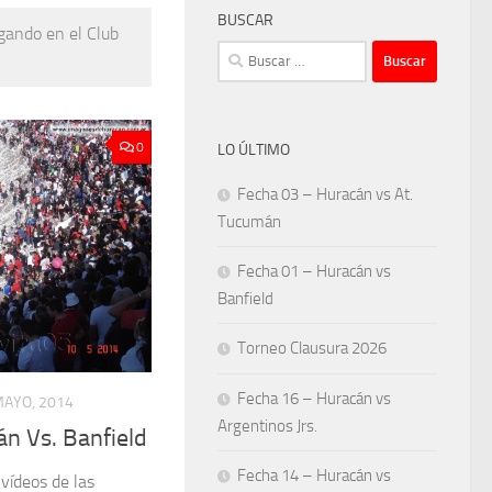
BUSCAR
ugando en el Club
Buscar:
0
LO ÚLTIMO
Fecha 03 – Huracán vs At.
Tucumán
Fecha 01 – Huracán vs
Banfield
Torneo Clausura 2026
Fecha 16 – Huracán vs
MAYO, 2014
Argentinos Jrs.
n Vs. Banfield
Fecha 14 – Huracán vs
 vídeos de las