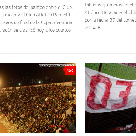
tribunas quemeras en el p
s las fotos del partido entre el Club
Atlético Huracán y el Clu
 Huracán y el Club Atlético Banfield
por la fecha 37 del torn
octavos de final de la Copa Argentina
2014. El...
racán se clasificó hoy a los cuartos
0