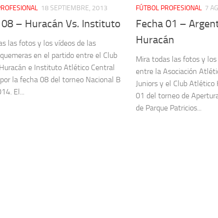
PROFESIONAL
18 SEPTIEMBRE, 2013
FÚTBOL PROFESIONAL
7 A
08 – Huracán Vs. Instituto
Fecha 01 – Argenti
Huracán
s las fotos y los vídeos de las
 quemeras en el partido entre el Club
Mira todas las fotos y los
 Huracán e Instituto Atlético Central
entre la Asociación Atlét
por la fecha 08 del torneo Nacional B
Juniors y el Club Atlético
4. El...
01 del torneo de Apertur
de Parque Patricios...