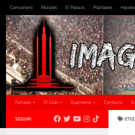
Cancionero
Murales
El Palacio
Planteles
Hacete
Skip to content
Torneos
El Club
Quemeros
Contacto
S
SEGUIR:
ETI