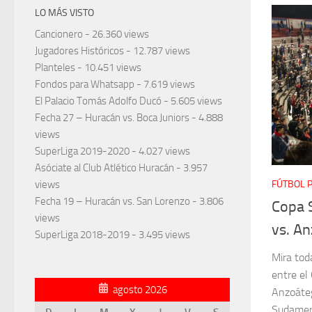
LO MÁS VISTO
Cancionero
- 26.360 views
Jugadores Históricos
- 12.787 views
Planteles
- 10.451 views
Fondos para Whatsapp
- 7.619 views
El Palacio Tomás Adolfo Ducó
- 5.605 views
Fecha 27 – Huracán vs. Boca Juniors
- 4.888
views
SuperLiga 2019-2020
- 4.027 views
Asóciate al Club Atlético Huracán
- 3.957
views
FÚTBOL 
Fecha 19 – Huracán vs. San Lorenzo
- 3.806
Copa 
views
vs. An
SuperLiga 2018-2019
- 3.495 views
Mira tod
entre el
agosto 2026
Anzoáteg
Sudamer