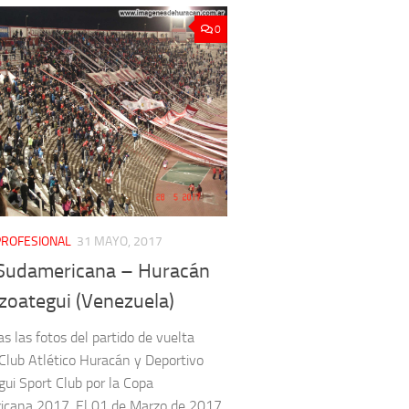
0
PROFESIONAL
31 MAYO, 2017
Sudamericana – Huracán
zoategui (Venezuela)
as las fotos del partido de vuelta
 Club Atlético Huracán y Deportivo
ui Sport Club por la Copa
icana 2017. El 01 de Marzo de 2017