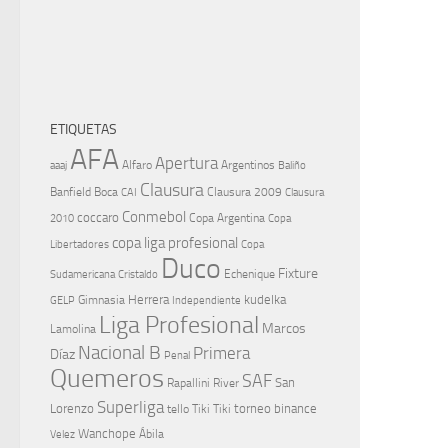
ETIQUETAS
AFA
Apertura
aaaj
Alfaro
Argentinos
Baliño
Clausura
Banfield
Boca
Clausura 2009
CAI
Clausura
Conmebol
coccaro
Copa Argentina
Copa
2010
copa liga profesional
Libertadores
Copa
Duco
Fixture
Echenique
Cristaldo
Sudamericana
Herrera
kudelka
GELP
Gimnasia
Independiente
Liga Profesional
Marcos
Lamolina
Nacional B
Primera
Díaz
Penal
Quemeros
SAF
River
San
Rapallini
Superliga
Lorenzo
torneo binance
tello
Tiki Tiki
Wanchope
Velez
Ábila