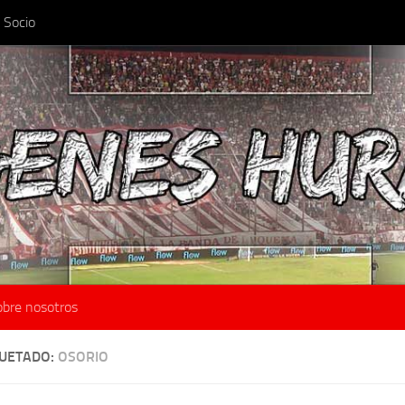
 Socio
obre nosotros
QUETADO:
OSORIO