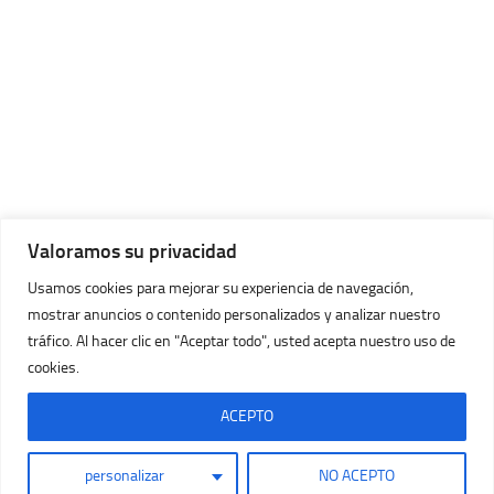
Valoramos su privacidad
Usamos cookies para mejorar su experiencia de navegación,
mostrar anuncios o contenido personalizados y analizar nuestro
tráfico. Al hacer clic en "Aceptar todo", usted acepta nuestro uso de
cookies.
Imágenes Huracán © 2026. Todos los Derechos Reservados.
Con la tecnología de
- Diseñado con
Tema Hueman
ACEPTO
personalizar
NO ACEPTO