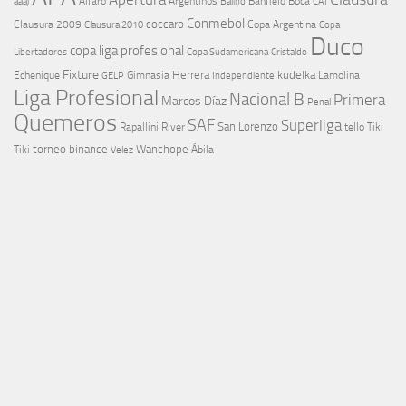
aaaj
Alfaro
Argentinos
Banfield
Boca
Baliño
CAI
Conmebol
coccaro
Clausura 2009
Copa Argentina
Copa
Clausura 2010
Duco
copa liga profesional
Libertadores
Cristaldo
Copa Sudamericana
Fixture
Echenique
Herrera
kudelka
GELP
Gimnasia
Lamolina
Independiente
Liga Profesional
Nacional B
Primera
Marcos Díaz
Penal
Quemeros
SAF
Superliga
River
San Lorenzo
Rapallini
tello
Tiki
torneo binance
Wanchope
Tiki
Velez
Ábila