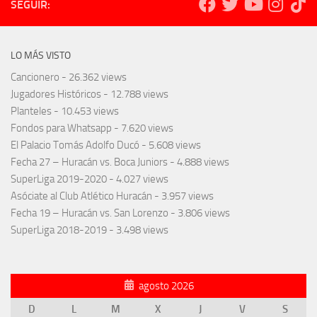
SEGUIR:
LO MÁS VISTO
Cancionero
- 26.362 views
Jugadores Históricos
- 12.788 views
Planteles
- 10.453 views
Fondos para Whatsapp
- 7.620 views
El Palacio Tomás Adolfo Ducó
- 5.608 views
Fecha 27 – Huracán vs. Boca Juniors
- 4.888 views
SuperLiga 2019-2020
- 4.027 views
Asóciate al Club Atlético Huracán
- 3.957 views
Fecha 19 – Huracán vs. San Lorenzo
- 3.806 views
SuperLiga 2018-2019
- 3.498 views
agosto 2026
D
L
M
X
J
V
S