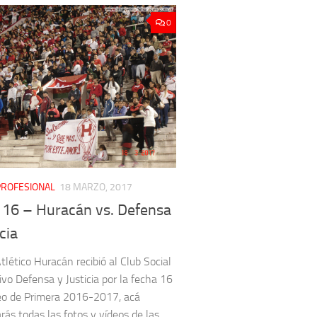
0
PROFESIONAL
18 MARZO, 2017
 16 – Huracán vs. Defensa
icia
tlético Huracán recibió al Club Social
ivo Defensa y Justicia por la fecha 16
eo de Primera 2016-2017, acá
rás todas las fotos y vídeos de las