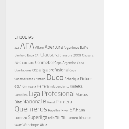
ETIQUETAS
AFA
Apertura
aaaj
Alfaro
Argentinos
Baliño
Clausura
Banfield
Boca
Clausura 2009
CAI
Clausura
Conmebol
coccaro
Copa Argentina
Copa
2010
copa liga profesional
Libertadores
Copa
Duco
Fixture
Echenique
Cristaldo
Sudamericana
Herrera
kudelka
GELP
Gimnasia
Independiente
Liga Profesional
Marcos
Lamolina
Nacional B
Primera
Díaz
Penal
Quemeros
SAF
River
San
Rapallini
Superliga
Lorenzo
torneo binance
tello
Tiki Tiki
Wanchope
Velez
Ábila