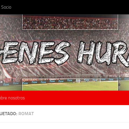
 Socio
obre nosotros
QUETADO:
ROMAT