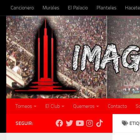
Cancionero
Murales
El Palacio
Planteles
Hacete
Skip to content
Torneos
El Club
Quemeros
Contacto
S
SEGUIR:
ETI