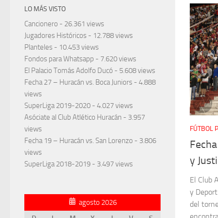
LO MÁS VISTO
Cancionero
- 26.361 views
Jugadores Históricos
- 12.788 views
Planteles
- 10.453 views
Fondos para Whatsapp
- 7.620 views
El Palacio Tomás Adolfo Ducó
- 5.608 views
Fecha 27 – Huracán vs. Boca Juniors
- 4.888
views
SuperLiga 2019-2020
- 4.027 views
Asóciate al Club Atlético Huracán
- 3.957
views
FÚTBOL 
Fecha 19 – Huracán vs. San Lorenzo
- 3.806
Fecha
views
y Just
SuperLiga 2018-2019
- 3.497 views
El Club A
y Deport
agosto 2026
del torn
encontra