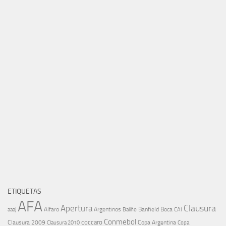
ETIQUETAS
AFA
Clausura
Apertura
aaaj
Alfaro
Argentinos
Banfield
Boca
Baliño
CAI
Conmebol
coccaro
Clausura 2009
Copa Argentina
Copa
Clausura 2010