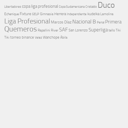
Duco
copa liga profesional
Libertadores
Cristaldo
Copa Sudamericana
Fixture
Echenique
Herrera
kudelka
GELP
Gimnasia
Lamolina
Independiente
Liga Profesional
Nacional B
Primera
Marcos Díaz
Penal
Quemeros
SAF
Superliga
River
San Lorenzo
Rapallini
tello
Tiki
torneo binance
Wanchope
Tiki
Velez
Ábila