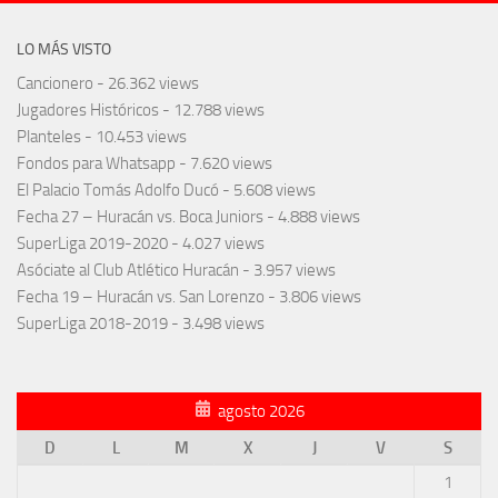
LO MÁS VISTO
Cancionero
- 26.362 views
Jugadores Históricos
- 12.788 views
Planteles
- 10.453 views
Fondos para Whatsapp
- 7.620 views
El Palacio Tomás Adolfo Ducó
- 5.608 views
Fecha 27 – Huracán vs. Boca Juniors
- 4.888 views
SuperLiga 2019-2020
- 4.027 views
Asóciate al Club Atlético Huracán
- 3.957 views
Fecha 19 – Huracán vs. San Lorenzo
- 3.806 views
SuperLiga 2018-2019
- 3.498 views
agosto 2026
D
L
M
X
J
V
S
1