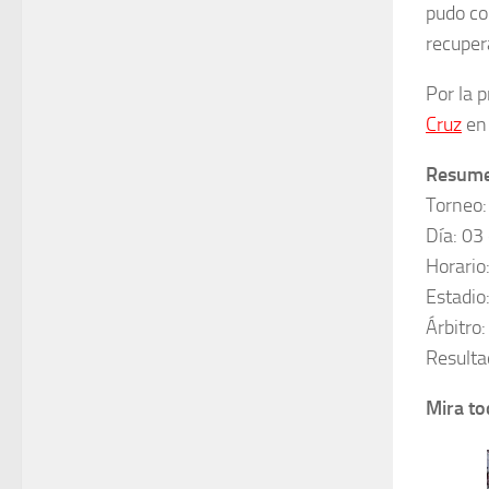
pudo co
recuper
Por la 
Cruz
en 
Resumen
Torneo:
Día: 03
Horario
Estadio
Árbitro:
Resulta
Mira to