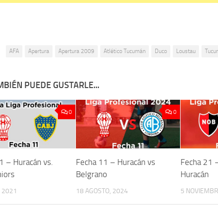
:
AFA
Apertura
Apertura 2009
Atlético Tucumán
Duco
Loustau
Tucu
MBIÉN PUEDE GUSTARLE...
0
0
1 – Huracán vs.
Fecha 11 – Huracán vs
Fecha 21 –
niors
Belgrano
Huracán
, 2021
18 AGOSTO, 2024
5 NOVIEMBR