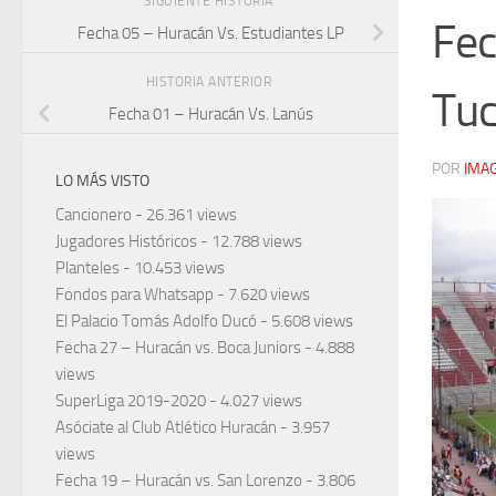
SIGUIENTE HISTORIA
Fec
Fecha 05 – Huracán Vs. Estudiantes LP
HISTORIA ANTERIOR
Tu
Fecha 01 – Huracán Vs. Lanús
POR
IMA
LO MÁS VISTO
Cancionero
- 26.361 views
Jugadores Históricos
- 12.788 views
Planteles
- 10.453 views
Fondos para Whatsapp
- 7.620 views
El Palacio Tomás Adolfo Ducó
- 5.608 views
Fecha 27 – Huracán vs. Boca Juniors
- 4.888
views
SuperLiga 2019-2020
- 4.027 views
Asóciate al Club Atlético Huracán
- 3.957
views
Fecha 19 – Huracán vs. San Lorenzo
- 3.806