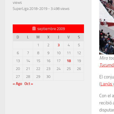
views
SuperLiga 2018-2019
- 3.498 views
septiembre 2009
D
L
M
X
J
V
S
1
2
3
4
5
6
7
8
9
10
11
12
Mira tod
13
14
15
16
17
18
19
Tucumá
20
21
22
23
24
25
26
El conj
27
28
29
30
(
Lanús
« Ago
Oct »
Con el 
recibió
disputa