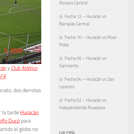
Rosario Central
Fecha 12 – Huracán vs
Barracas Central
Fecha 10 – Huracán vs River
Plate
Fecha 05 – Huracán vs
Sarmiento
cán
y
Club Atlético
FA
.
Fecha 04 – Huracán vs San
Lorenzo
nato, dos derrotas
Fecha 02 – Huracán vs
Independiente Rivadavia
 la tarde
Huracán
olfo Ducó
para
artido el globo no
GALERÍA