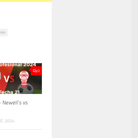
mán
0
 Newell’s vs
E, 2024