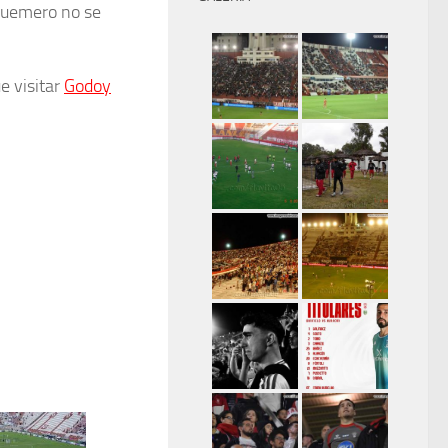
 quemero no se
e visitar
Godoy