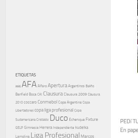
ETIQUETAS
AFA
Apertura
aaaj
Alfaro
Argentinos
Baliño
Clausura
Banfield
Boca
Clausura 2009
CAI
Clausura
Conmebol
coccaro
Copa Argentina
Copa
2010
copa liga profesional
Libertadores
Copa
Duco
Fixture
Echenique
Cristaldo
Sudamericana
PEDí T
Herrera
kudelka
GELP
Gimnasia
Independiente
En pape
Liga Profesional
Marcos
Lamolina