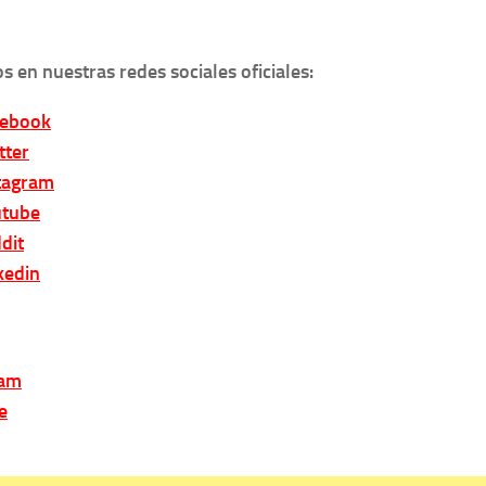
s en nuestras redes sociales oficiales:
cebook
tter
tagram
tube
dit
kedin
ram
e