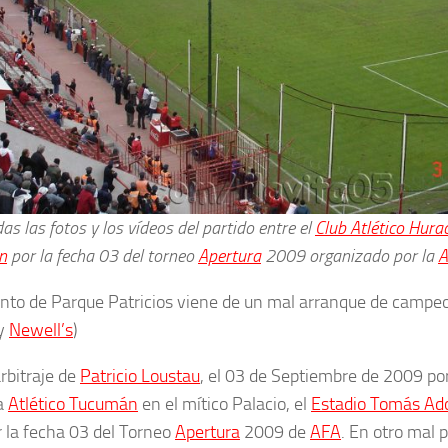
as las fotos y los vídeos del partido entre el
Club Atlético Hura
n
por la fecha 03 del torneo
Apertura
2009 organizado por la
A
unto de Parque Patricios viene de un mal arranque de campeo
y
Newell’s
)
arbitraje de
Patricio Loustau
, el 03 de Septiembre de 2009 por
 a
Atlético Tucumán
en el mítico Palacio, el
Estadio Tomás Ad
r la fecha 03 del Torneo
Apertura
2009 de
AFA
. En otro mal p