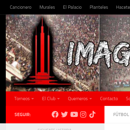
Cancionero
Murales
El Palacio
Planteles
Hacete
Skip to content
Torneos
El Club
Quemeros
Contacto
S
SEGUIR:
FÚTBOL