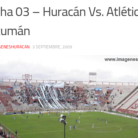
ha 03 – Huracán Vs. Atléti
cumán
GENESHURACAN
·
3 SEPTIEMBRE, 2009