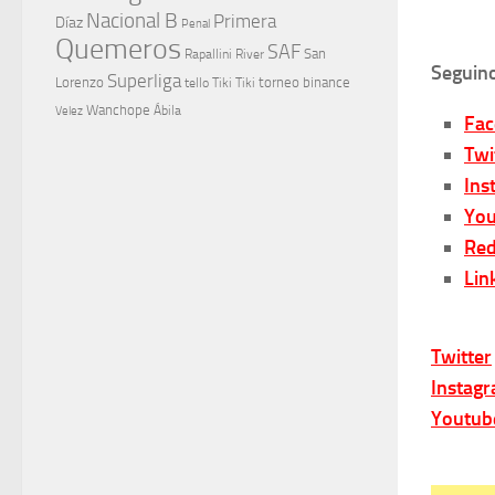
Nacional B
Primera
Díaz
Penal
Quemeros
SAF
River
San
Rapallini
Seguino
Superliga
Lorenzo
torneo binance
tello
Tiki Tiki
Wanchope
Velez
Ábila
Fa
Twi
Ins
You
Red
Lin
Twitter
Instag
Youtub