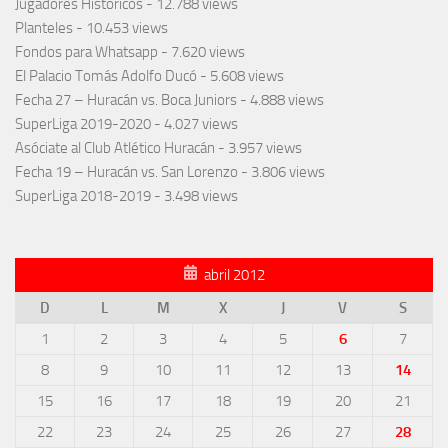
Jugadores Históricos
- 12.788 views
Planteles
- 10.453 views
Fondos para Whatsapp
- 7.620 views
El Palacio Tomás Adolfo Ducó
- 5.608 views
Fecha 27 – Huracán vs. Boca Juniors
- 4.888 views
SuperLiga 2019-2020
- 4.027 views
Asóciate al Club Atlético Huracán
- 3.957 views
Fecha 19 – Huracán vs. San Lorenzo
- 3.806 views
SuperLiga 2018-2019
- 3.498 views
abril 2012
D
L
M
X
J
V
S
1
2
3
4
5
6
7
8
9
10
11
12
13
14
15
16
17
18
19
20
21
22
23
24
25
26
27
28