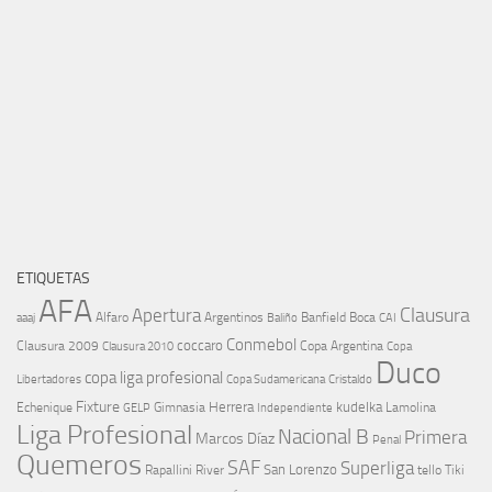
ETIQUETAS
AFA
Clausura
Apertura
aaaj
Alfaro
Argentinos
Banfield
Boca
Baliño
CAI
Conmebol
coccaro
Clausura 2009
Copa Argentina
Copa
Clausura 2010
Duco
copa liga profesional
Libertadores
Cristaldo
Copa Sudamericana
Fixture
Echenique
Herrera
kudelka
GELP
Gimnasia
Lamolina
Independiente
Liga Profesional
Nacional B
Primera
Marcos Díaz
Penal
Quemeros
SAF
Superliga
River
San Lorenzo
Rapallini
tello
Tiki