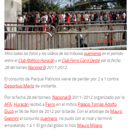
Mira todas las fotos y los vídeos de las tribunas
quemeras
en el partido
entre el
Club Atlético Huracán
y el
Club Ferro Carril Oeste
por la fecha
28
del torneo
Nacional B
2011-2012.
El conjunto de Parque Patricios viene de perder por 2 a 1 contra
Deportivo Merlo
de visitante.
Por la fecha 28 del torneo
Nacional B
2011-2012 organizado por la
AFA
,
Huracán
recibió a
Ferro
en el mítico
Palacio Tomás Adolfo
Ducó
el 06 de Abril de 2012 por la tarde. Con el arbitraje de
Mauro
Giannini
el
conjunto
quemero
no pudo con el rival y terminó
empatando 1 a 1. El gol del globo lo hizo
Mauro Milano
.