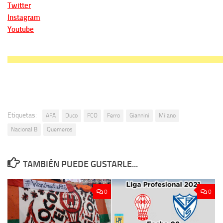
Twitter
Instagram
Youtube
Etiquetas:
AFA
Duco
FCO
Ferro
Giannini
Milano
Nacional B
Quemeros
TAMBIÉN PUEDE GUSTARLE...
0
0