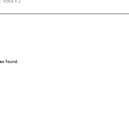
. Ábila x 2
es found.