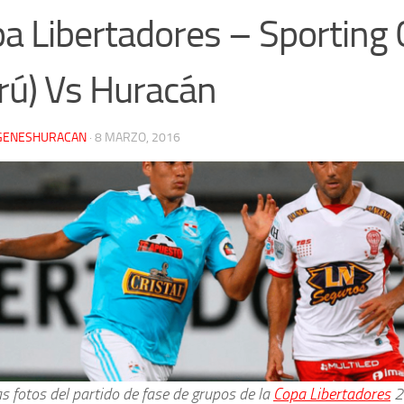
a Libertadores – Sporting C
rú) Vs Huracán
GENESHURACAN
·
8 MARZO, 2016
s fotos del partido de fase de grupos de la
Copa Libertadores
2