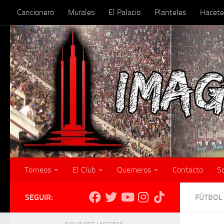
Cancionero
Murales
El Palacio
Planteles
Hacete
Skip to content
Torneos
El Club
Quemeros
Contacto
S
SEGUIR:
FÚTBOL