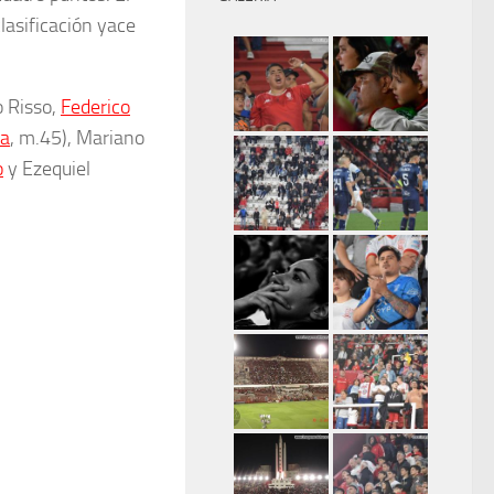
clasificación yace
o Risso,
Federico
la
, m.45), Mariano
o
y Ezequiel