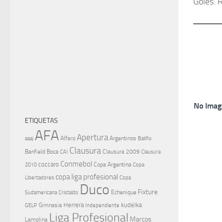
Goles: R
No Imag
ETIQUETAS
AFA
Apertura
aaaj
Alfaro
Argentinos
Baliño
Clausura
Banfield
Boca
Clausura 2009
CAI
Clausura
Conmebol
coccaro
Copa Argentina
Copa
2010
copa liga profesional
Libertadores
Copa
Duco
Fixture
Echenique
Cristaldo
Sudamericana
Herrera
kudelka
GELP
Gimnasia
Independiente
Liga Profesional
Marcos
Lamolina