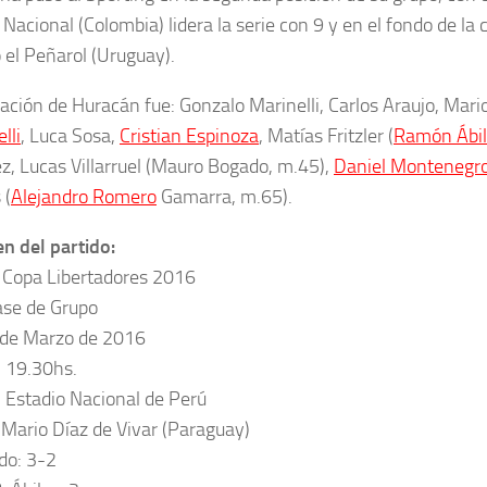
 Nacional (Colombia) lidera la serie con 9 y en el fondo de la 
 el Peñarol (Uruguay).
ación de Huracán fue: Gonzalo Marinelli, Carlos Araujo, Mari
lli
, Luca Sosa,
Cristian Espinoza
, Matías Fritzler (
Ramón Ábi
z, Lucas Villarruel (Mauro Bogado, m.45),
Daniel Montenegr
 (
Alejandro Romero
Gamarra, m.65).
n del partido:
 Copa Libertadores 2016
ase de Grupo
 de Marzo de 2016
: 19.30hs.
: Estadio Nacional de Perú
: Mario Díaz de Vivar (Paraguay)
do: 3-2