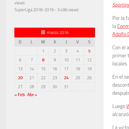
views
Sporting
SuperLiga 2018-2019
- 3.496 views
Por la 
la
Conm
marzo 2016
Adolfo 
D
L
M
X
J
V
S
Con el 
1
2
3
4
5
primer 
6
7
8
9
10
11
12
locales.
13
14
15
16
17
18
19
En el s
20
21
22
23
24
25
26
descont
27
28
29
30
31
después
« Feb
Abr »
Luego
alcanzó
La vict