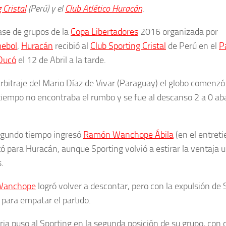
 Cristal
(Perú)
y el
Club Atlético Huracán
.
fase de grupos de la
Copa Libertadores
2016 organizada por
ebol
,
Huracán
recibió al
Club Sporting Cristal
de Perú en el
P
Ducó
el 12 de Abril a la tarde.
arbitraje del Mario Díaz de Vivar (Paraguay) el globo comenzó
tiempo no encontraba el rumbo y se fue al descanso 2 a 0 aba
egundo tiempo ingresó
Ramón Wanchope Ábila
(en el entret
ó para Huracán, aunque Sporting volvió a estirar la ventaja
.
Wanchope
logró volver a descontar, pero con la expulsión de 
 para empatar el partido.
oria puso al Sporting en la segunda posición de su grupo, con 