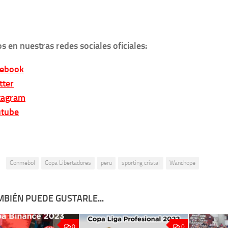
s en nuestras redes sociales oficiales:
cebook
tter
tagram
tube
:
Conmebol
Copa Libertadores
peru
sporting cristal
Wanchope
MBIÉN PUEDE GUSTARLE...
0
0