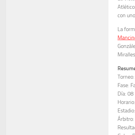
Atlético
con uno
La form
Mancine
Gonzále
Miralles
Resume
Torneo:
Fase: F
Día: 08
Horario
Estadio
Árbitro
Resulta