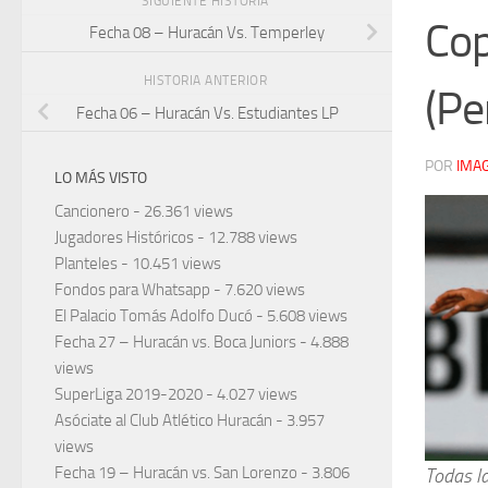
SIGUIENTE HISTORIA
Cop
Fecha 08 – Huracán Vs. Temperley
HISTORIA ANTERIOR
(Pe
Fecha 06 – Huracán Vs. Estudiantes LP
POR
IMA
LO MÁS VISTO
Cancionero
- 26.361 views
Jugadores Históricos
- 12.788 views
Planteles
- 10.451 views
Fondos para Whatsapp
- 7.620 views
El Palacio Tomás Adolfo Ducó
- 5.608 views
Fecha 27 – Huracán vs. Boca Juniors
- 4.888
views
SuperLiga 2019-2020
- 4.027 views
Asóciate al Club Atlético Huracán
- 3.957
views
Fecha 19 – Huracán vs. San Lorenzo
- 3.806
Todas la