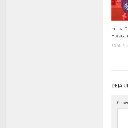
Fecha 0
Huracán
30 SEPTI
DEJA 
Comen