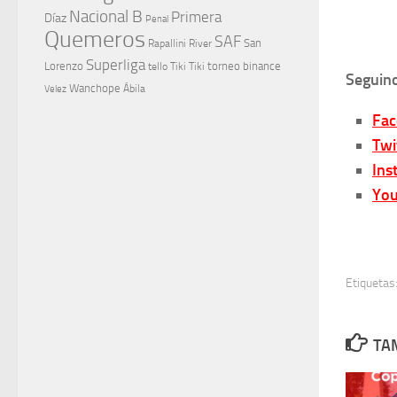
Nacional B
Primera
Díaz
Penal
Quemeros
SAF
River
San
Rapallini
Superliga
Lorenzo
torneo binance
tello
Tiki Tiki
Seguino
Wanchope
Velez
Ábila
Fa
Twi
Ins
You
Etiquetas
TA