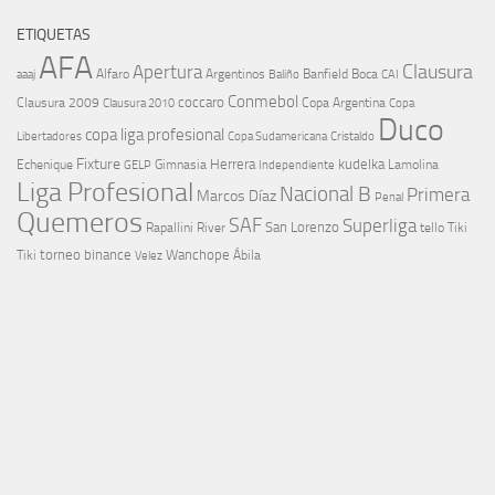
ETIQUETAS
AFA
Clausura
Apertura
aaaj
Alfaro
Argentinos
Banfield
Boca
Baliño
CAI
Conmebol
coccaro
Clausura 2009
Copa Argentina
Copa
Clausura 2010
Duco
copa liga profesional
Libertadores
Cristaldo
Copa Sudamericana
Fixture
Echenique
Herrera
kudelka
GELP
Gimnasia
Lamolina
Independiente
Liga Profesional
Nacional B
Primera
Marcos Díaz
Penal
Quemeros
SAF
Superliga
River
San Lorenzo
Rapallini
tello
Tiki
torneo binance
Wanchope
Tiki
Velez
Ábila