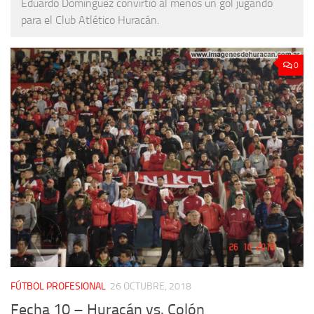
Eduardo Domínguez convirtió al menos un gol jugando
para el Club Atlético Huracán.
0
FÚTBOL PROFESIONAL
26 OCTUBRE, 2018
Fecha 10 – Huracán vs. Colón