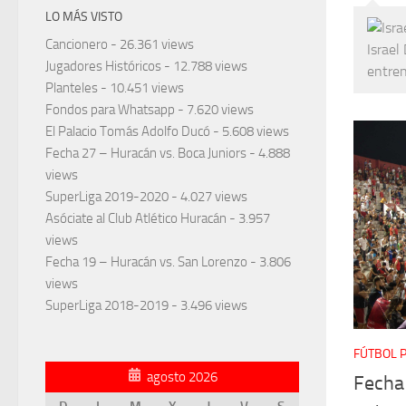
LO MÁS VISTO
Cancionero
- 26.361 views
Israel
Jugadores Históricos
- 12.788 views
entren
Planteles
- 10.451 views
Fondos para Whatsapp
- 7.620 views
El Palacio Tomás Adolfo Ducó
- 5.608 views
Fecha 27 – Huracán vs. Boca Juniors
- 4.888
views
SuperLiga 2019-2020
- 4.027 views
Asóciate al Club Atlético Huracán
- 3.957
views
Fecha 19 – Huracán vs. San Lorenzo
- 3.806
views
SuperLiga 2018-2019
- 3.496 views
FÚTBOL 
agosto 2026
Fecha