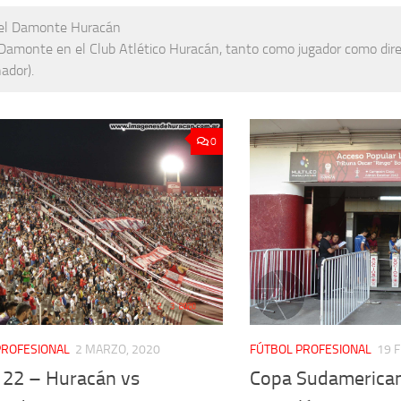
 Damonte en el Club Atlético Huracán, tanto como jugador como dire
ador).
0
PROFESIONAL
2 MARZO, 2020
FÚTBOL PROFESIONAL
19 
 22 – Huracán vs
Copa Sudamerica