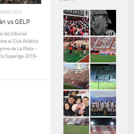
ENERO, 2020
án vs GELP
e las tribunas
tre el Club Atlético
rima de La Plata -
 la Superliga 2019-