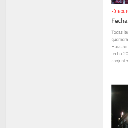
FÚTBOL 
Fecha
Todas la
quemeras
Huracán y
fecha 20
conjunto