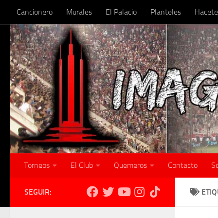
Cancionero
Murales
El Palacio
Planteles
Hacete
Skip to content
Torneos
El Club
Quemeros
Contacto
S
SEGUIR:
ETI