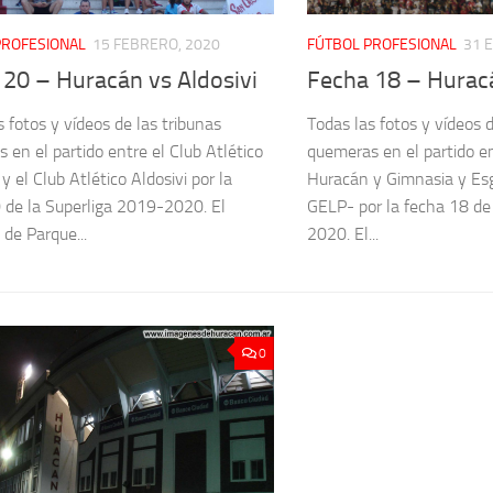
PROFESIONAL
15 FEBRERO, 2020
FÚTBOL PROFESIONAL
31 
 20 – Huracán vs Aldosivi
Fecha 18 – Hurac
s fotos y vídeos de las tribunas
Todas las fotos y vídeos d
 en el partido entre el Club Atlético
quemeras en el partido en
 el Club Atlético Aldosivi por la
Huracán y Gimnasia y Esg
 de la Superliga 2019-2020. El
GELP- por la fecha 18 de
 de Parque...
2020. El...
0