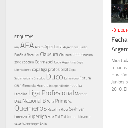
FÚTBOL 
ETIQUETAS
Fecha
AFA
Apertura
aaaj
Alfaro
Argentinos
Baliño
Argent
Clausura
Banfield
Boca
Clausura 2009
CAI
Clausura
Mira toda
Conmebol
coccaro
Copa Argentina
Copa
2010
tribunas 
copa liga profesional
Libertadores
Copa
Duco
Huracán 
Fixture
Echenique
Cristaldo
Sudamericana
Juniors 
Herrera
kudelka
GELP
Gimnasia
Independiente
2018. El 
Liga Profesional
Marcos
Lamolina
Nacional B
Primera
Díaz
Penal
Quemeros
SAF
River
San
Rapallini
Superliga
Lorenzo
torneo binance
tello
Tiki Tiki
Wanchope
Velez
Ábila