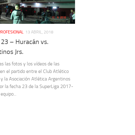
PROFESIONAL
13 ABRIL, 2018
 23 – Huracán vs.
inos Jrs.
s las fotos y los vídeos de las
en el partido entre el Club Atlético
y la Asociación Atlética Argentinos
por la fecha 23 de la SuperLiga 2017-
equipo...