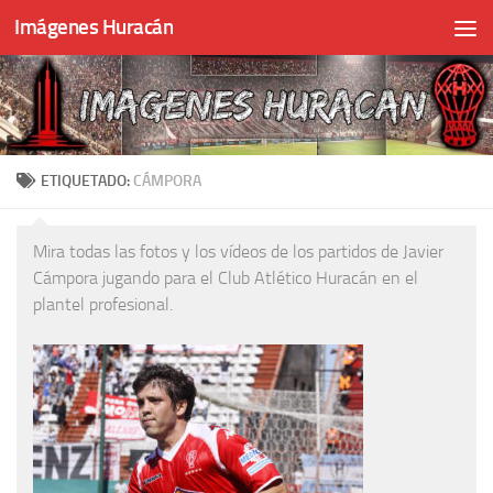
Imágenes Huracán
Skip to content
ETIQUETADO:
CÁMPORA
Mira todas las fotos y los vídeos de los partidos de Javier
Cámpora jugando para el Club Atlético Huracán en el
plantel profesional.