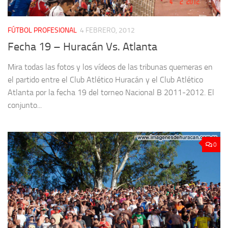
FÚTBOL PROFESIONAL
4 FEBRERO, 2012
Fecha 19 – Huracán Vs. Atlanta
Mira todas las fotos y los vídeos de las tribunas quemeras en
el partido entre el Club Atlético Huracán y el Club Atlético
Atlanta por la fecha 19 del torneo Nacional B 2011-2012. El
conjunto...
0