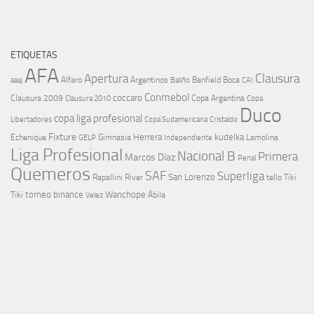
ETIQUETAS
AFA
Clausura
Apertura
aaaj
Alfaro
Argentinos
Banfield
Boca
Baliño
CAI
Conmebol
coccaro
Clausura 2009
Copa Argentina
Copa
Clausura 2010
Duco
copa liga profesional
Libertadores
Cristaldo
Copa Sudamericana
Fixture
Echenique
Herrera
kudelka
GELP
Gimnasia
Lamolina
Independiente
Liga Profesional
Nacional B
Primera
Marcos Díaz
Penal
Quemeros
SAF
Superliga
River
San Lorenzo
Rapallini
tello
Tiki
torneo binance
Wanchope
Tiki
Velez
Ábila