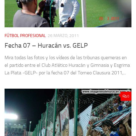
FÚTBOL PROFESIONAL
26 MARZO, 2011
Fecha 07 – Huracán vs. GELP
Mira todas las fotos y los vídeos de las tribunas quemeras en
el partido entre el Club Atlético Huracán y Gimnasia y Esgrima
La Plata -GELP- por la fecha 07 del Torneo Clausura 2011,...
0