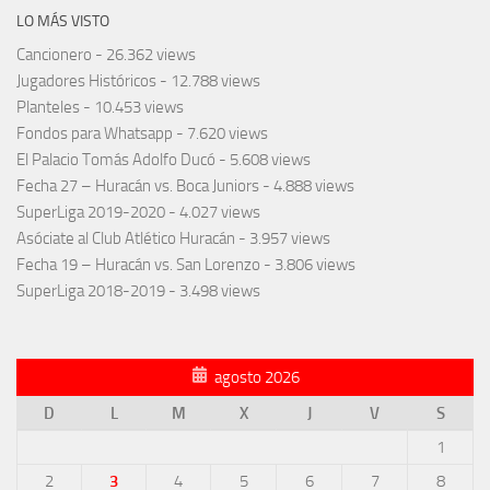
LO MÁS VISTO
Cancionero
- 26.362 views
Jugadores Históricos
- 12.788 views
Planteles
- 10.453 views
Fondos para Whatsapp
- 7.620 views
El Palacio Tomás Adolfo Ducó
- 5.608 views
Fecha 27 – Huracán vs. Boca Juniors
- 4.888 views
SuperLiga 2019-2020
- 4.027 views
Asóciate al Club Atlético Huracán
- 3.957 views
Fecha 19 – Huracán vs. San Lorenzo
- 3.806 views
SuperLiga 2018-2019
- 3.498 views
agosto 2026
D
L
M
X
J
V
S
1
2
3
4
5
6
7
8