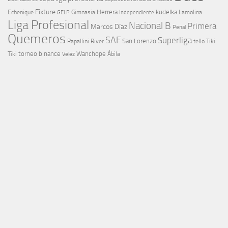
Fixture
Echenique
Herrera
kudelka
GELP
Gimnasia
Lamolina
Independiente
Liga Profesional
Nacional B
Primera
Marcos Díaz
Penal
Quemeros
SAF
Superliga
River
San Lorenzo
Rapallini
tello
Tiki
torneo binance
Wanchope
Tiki
Velez
Ábila