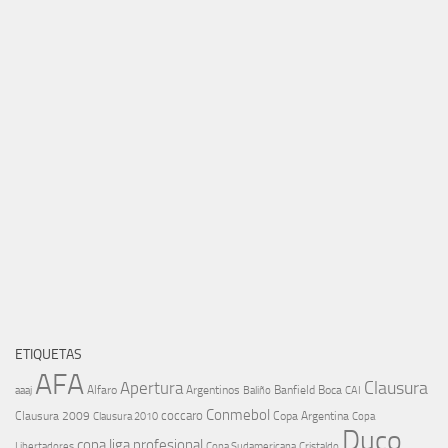
ETIQUETAS
AFA
Clausura
Apertura
aaaj
Alfaro
Argentinos
Banfield
Boca
Baliño
CAI
Conmebol
coccaro
Clausura 2009
Copa Argentina
Copa
Clausura 2010
Duco
copa liga profesional
Libertadores
Cristaldo
Copa Sudamericana