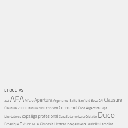
ETIQUETAS
AFA
Clausura
Apertura
aaaj
Alfaro
Argentinos
Banfield
Boca
Baliño
CAI
Conmebol
coccaro
Clausura 2009
Copa Argentina
Copa
Clausura 2010
Duco
copa liga profesional
Libertadores
Cristaldo
Copa Sudamericana
Fixture
Echenique
Herrera
kudelka
GELP
Gimnasia
Lamolina
Independiente