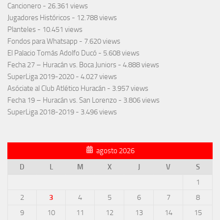
Cancionero
- 26.361 views
Jugadores Históricos
- 12.788 views
Planteles
- 10.451 views
Fondos para Whatsapp
- 7.620 views
El Palacio Tomás Adolfo Ducó
- 5.608 views
Fecha 27 – Huracán vs. Boca Juniors
- 4.888 views
SuperLiga 2019-2020
- 4.027 views
Asóciate al Club Atlético Huracán
- 3.957 views
Fecha 19 – Huracán vs. San Lorenzo
- 3.806 views
SuperLiga 2018-2019
- 3.496 views
agosto 2026
D
L
M
X
J
V
S
1
2
3
4
5
6
7
8
9
10
11
12
13
14
15