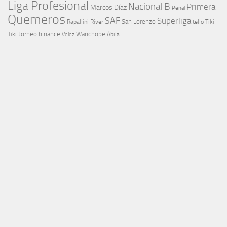
Liga Profesional
Nacional B
Primera
Marcos Díaz
Penal
Quemeros
SAF
Superliga
River
San Lorenzo
Rapallini
tello
Tiki
torneo binance
Wanchope
Tiki
Velez
Ábila