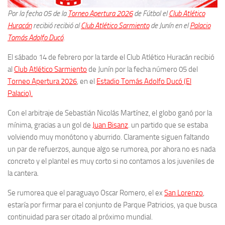
Por la fecha 05 de la
Torneo Apertura 2026
de Fútbol el
Club Atlético
Huracán
recibió recibió al
Club Atlético Sarmiento
de Junín en el
Palacio
Tomás Adolfo Ducó
.
El sábado 14 de febrero por la tarde el Club Atlético Huracán recibió
al
Club Atlético Sarmiento
de Junín por la fecha número 05 del
Torneo Apertura 2026
, en el
Estadio Tomás Adolfo Ducó (El
Palacio).
Con el arbitraje de Sebastián Nicolás Martínez, el globo ganó por la
mínima, gracias a un gol de
Juan Bisanz
. un partido que se estaba
volviendo muy monótono y aburrido. Claramente siguen faltando
un par de refuerzos, aunque algo se rumorea, por ahora no es nada
concreto y el plantel es muy corto si no contamos a los juveniles de
la cantera.
Se rumorea que el paraguayo Oscar Romero, el ex
San Lorenzo
,
estaría por firmar para el conjunto de Parque Patricios, ya que busca
continuidad para ser citado al próximo mundial.