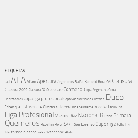
ETIQUETAS
AFA
Clausura
Apertura
aaaj
Alfaro
Argentinos
Banfield
Boca
Baliño
CAI
Conmebol
coccaro
Clausura 2009
Copa Argentina
Copa
Clausura 2010
Duco
copa liga profesional
Libertadores
Cristaldo
Copa Sudamericana
Fixture
Echenique
Herrera
kudelka
GELP
Gimnasia
Lamolina
Independiente
Liga Profesional
Nacional B
Primera
Marcos Díaz
Penal
Quemeros
SAF
Superliga
River
San Lorenzo
Rapallini
tello
Tiki
torneo binance
Wanchope
Tiki
Velez
Ábila