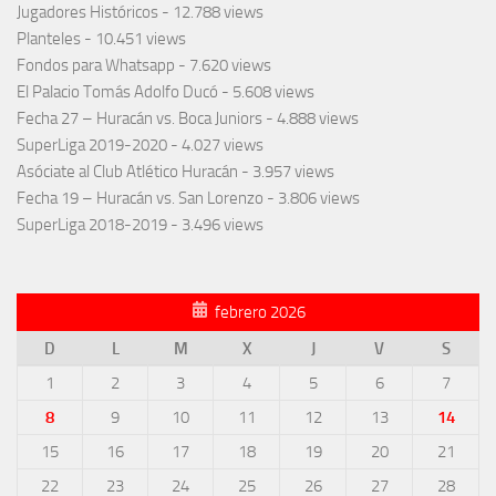
Jugadores Históricos
- 12.788 views
Planteles
- 10.451 views
Fondos para Whatsapp
- 7.620 views
El Palacio Tomás Adolfo Ducó
- 5.608 views
Fecha 27 – Huracán vs. Boca Juniors
- 4.888 views
SuperLiga 2019-2020
- 4.027 views
Asóciate al Club Atlético Huracán
- 3.957 views
Fecha 19 – Huracán vs. San Lorenzo
- 3.806 views
SuperLiga 2018-2019
- 3.496 views
febrero 2026
D
L
M
X
J
V
S
1
2
3
4
5
6
7
8
9
10
11
12
13
14
15
16
17
18
19
20
21
22
23
24
25
26
27
28