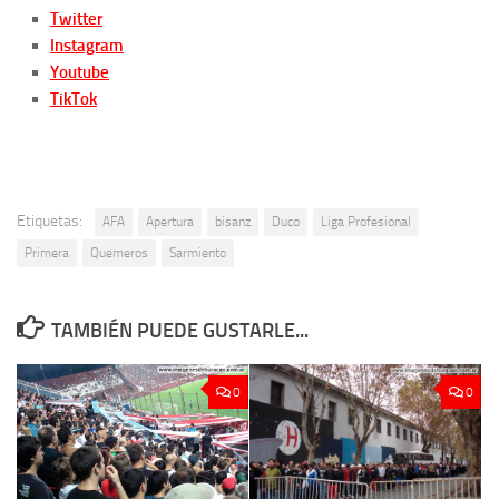
Twitter
Instagram
Youtube
TikTok
Etiquetas:
AFA
Apertura
bisanz
Duco
Liga Profesional
Primera
Quemeros
Sarmiento
TAMBIÉN PUEDE GUSTARLE...
0
0