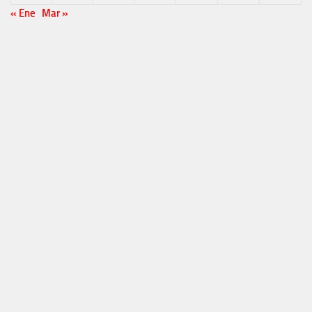
« Ene
Mar »