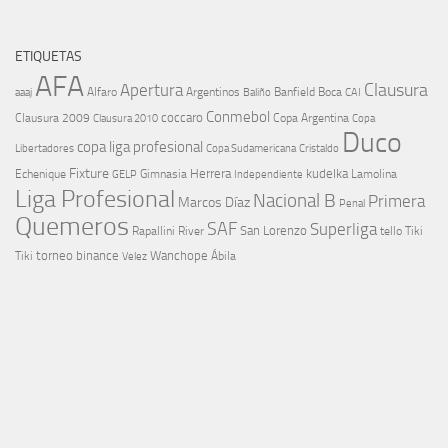
ETIQUETAS
AFA
Clausura
Apertura
aaaj
Alfaro
Argentinos
Banfield
Boca
Baliño
CAI
Conmebol
coccaro
Clausura 2009
Copa Argentina
Copa
Clausura 2010
Duco
copa liga profesional
Libertadores
Cristaldo
Copa Sudamericana
Fixture
Echenique
Herrera
kudelka
GELP
Gimnasia
Lamolina
Independiente
Liga Profesional
Nacional B
Primera
Marcos Díaz
Penal
Quemeros
SAF
Superliga
River
San Lorenzo
Rapallini
tello
Tiki
torneo binance
Wanchope
Tiki
Velez
Ábila