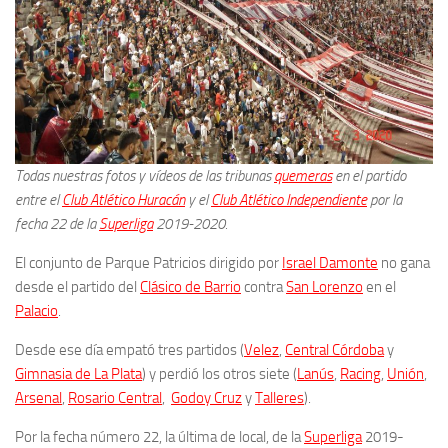
Todas nuestras fotos y vídeos de las tribunas
quemeras
en el partido
entre el
Club Atlético Huracán
y el
Club Atlético Independiente
por la
fecha 22 de la
Superliga
2019-2020.
El conjunto de Parque Patricios dirigido por
Israel Damonte
no gana
desde el partido del
Clásico de Barrio
contra
San Lorenzo
en el
Palacio
.
Desde ese día empató tres partidos (
Velez
,
Central Córdoba
y
Gimnasia de La Plata
) y perdió los otros siete (
Lanús
,
Racing
,
Unión
,
Arsenal
,
Rosario Central
,
Godoy Cruz
y
Talleres
).
Por la fecha número 22, la última de local, de la
Superliga
2019-