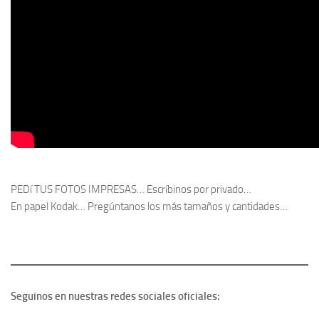
PEDí TUS FOTOS IMPRESAS… Escríbinos por privado…
En papel Kodak… Pregúntanos los más tamaños y cantidades…
Seguinos en nuestras redes sociales oficiales: