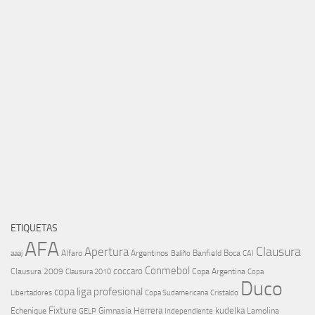
ETIQUETAS
AFA
Clausura
Apertura
aaaj
Alfaro
Argentinos
Banfield
Boca
Baliño
CAI
Conmebol
coccaro
Clausura 2009
Copa Argentina
Copa
Clausura 2010
Duco
copa liga profesional
Libertadores
Cristaldo
Copa Sudamericana
Fixture
Echenique
Herrera
kudelka
GELP
Gimnasia
Lamolina
Independiente