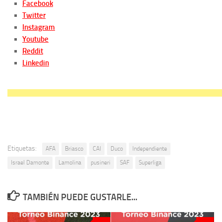
Facebook
Twitter
Instagram
Youtube
Reddit
Linkedin
Etiquetas:
AFA
Briasco
CAI
Duco
Independiente
Israel Damonte
Lamolina
pusineri
SAF
Superliga
TAMBIÉN PUEDE GUSTARLE...