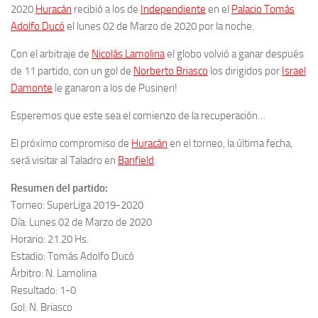
2020
Huracán
recibió a los de
Independiente
en el
Palacio Tomás
Adolfo Ducó
el lunes 02 de Marzo de 2020 por la noche.
Con el arbitraje de
Nicolás Lamolina
el globo volvió a ganar después
de 11 partido, con un gol de
Norberto Briasco
los dirigidos por
Israel
Damonte
le ganaron a los de Pusineri!
Esperemos que este sea el comienzo de la recuperación…
El próximo compromiso de
Huracán
en el torneo, la última fecha,
será visitar al Taladro en
Banfield
.
Resumen del partido:
Torneo: SuperLiga 2019-2020
Día: Lunes 02 de Marzo de 2020
Horario: 21.20 Hs.
Estadio: Tomás Adolfo Ducó
Árbitro: N. Lamolina
Resultado: 1-0
Gol: N. Briasco