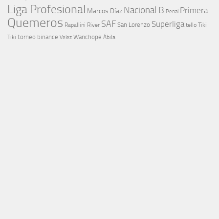
Liga Profesional
Nacional B
Primera
Marcos Díaz
Penal
Quemeros
SAF
Superliga
River
San Lorenzo
Rapallini
tello
Tiki
torneo binance
Wanchope
Tiki
Velez
Ábila