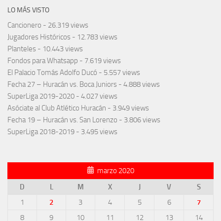
LO MÁS VISTO
Cancionero
- 26.319 views
Jugadores Históricos
- 12.783 views
Planteles
- 10.443 views
Fondos para Whatsapp
- 7.619 views
El Palacio Tomás Adolfo Ducó
- 5.557 views
Fecha 27 – Huracán vs. Boca Juniors
- 4.888 views
SuperLiga 2019-2020
- 4.027 views
Asóciate al Club Atlético Huracán
- 3.949 views
Fecha 19 – Huracán vs. San Lorenzo
- 3.806 views
SuperLiga 2018-2019
- 3.495 views
marzo 2020
D
L
M
X
J
V
S
1
2
3
4
5
6
7
8
9
10
11
12
13
14