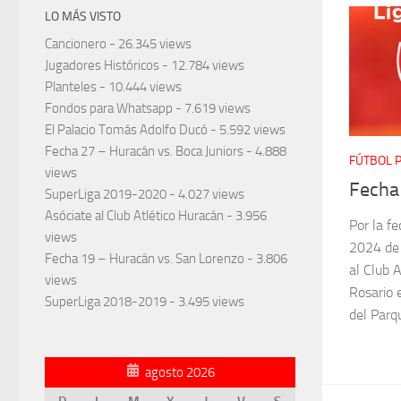
LO MÁS VISTO
Cancionero
- 26.345 views
Jugadores Históricos
- 12.784 views
Planteles
- 10.444 views
Fondos para Whatsapp
- 7.619 views
El Palacio Tomás Adolfo Ducó
- 5.592 views
Fecha 27 – Huracán vs. Boca Juniors
- 4.888
FÚTBOL 
views
Fecha
SuperLiga 2019-2020
- 4.027 views
Asóciate al Club Atlético Huracán
- 3.956
Por la f
views
2024 de 
Fecha 19 – Huracán vs. San Lorenzo
- 3.806
al Club 
views
Rosario 
SuperLiga 2018-2019
- 3.495 views
del Parq
agosto 2026