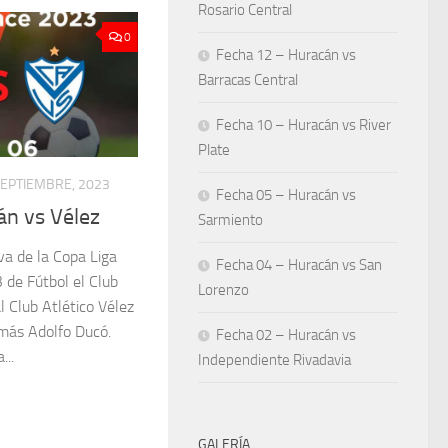
Rosario Central
0
Fecha 12 – Huracán vs
Barracas Central
Fecha 10 – Huracán vs River
Plate
SEPTIEMBRE, 2023
Fecha 05 – Huracán vs
án vs Vélez
Sarmiento
va de la Copa Liga
Fecha 04 – Huracán vs San
 de Fútbol el Club
Lorenzo
l Club Atlético Vélez
omás Adolfo Ducó.
Fecha 02 – Huracán vs
...
Independiente Rivadavia
GALERÍA