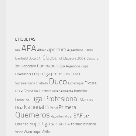
ETIQUETAS
AFA
Apertura
aaaj
Alfaro
Argentinos
Baliño
Clausura
Banfield
Boca
Clausura 2009
CAI
Clausura
Conmebol
coccaro
Copa Argentina
Copa
2010
copa liga profesional
Libertadores
Copa
Duco
Fixture
Echenique
Cristaldo
Sudamericana
Herrera
kudelka
GELP
Gimnasia
Independiente
Liga Profesional
Marcos
Lamolina
Nacional B
Primera
Díaz
Penal
Quemeros
SAF
River
San
Rapallini
Superliga
Lorenzo
torneo binance
tello
Tiki Tiki
Wanchope
Velez
Ábila