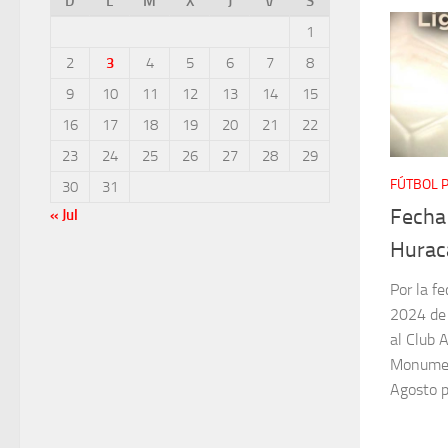
D
L
M
X
J
V
S
1
2
3
4
5
6
7
8
9
10
11
12
13
14
15
16
17
18
19
20
21
22
23
24
25
26
27
28
29
FÚTBOL 
30
31
Fecha 
« Jul
Hurac
Por la f
2024 de 
al Club 
Monumen
Agosto p