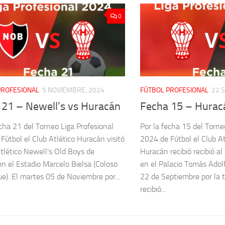
0
PROFESIONAL
5 NOVIEMBRE, 2024
FÚTBOL PROFESIONAL
22 
 21 – Newell’s vs Huracán
Fecha 15 – Hurac
echa 21 del Torneo Liga Profesional
Por la fecha 15 del Torne
Fútbol el Club Atlético Huracán visitó
2024 de Fútbol el Club At
Atlético Newell’s Old Boys de
Huracán recibió recibió al
en el Estadio Marcelo Bielsa (Coloso
en el Palacio Tomás Adol
ue). El martes 05 de Noviembre por...
22 de Septiembre por la 
recibió...