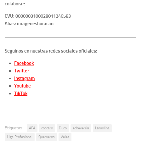
colaborar:
CVU: 0000003100028011246583
Alias: imageneshuracan
Seguinos en nuestras redes sociales oficiales:
Facebook
Twitter
Instagram
Youtube
TikTok
Etiquetas:
AFA
coccaro
Duco
echeverria
Lamolina
Liga Profesional
Quemeros
Velez