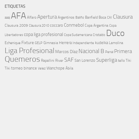
ETIQUETAS
AFA
Clausura
Apertura
aaaj
Alfaro
Argentinos
Banfield
Boca
Baliño
CAI
Conmebol
coccaro
Clausura 2009
Copa Argentina
Copa
Clausura 2010
Duco
copa liga profesional
Libertadores
Cristaldo
Copa Sudamericana
Fixture
Echenique
Herrera
kudelka
GELP
Gimnasia
Lamolina
Independiente
Liga Profesional
Nacional B
Primera
Marcos Díaz
Penal
Quemeros
SAF
Superliga
River
San Lorenzo
Rapallini
tello
Tiki
torneo binance
Wanchope
Tiki
Velez
Ábila