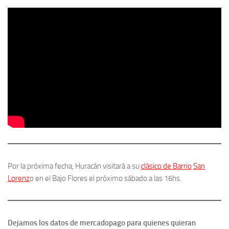
Por la próxima fecha, Huracán visitará a su
clásico de Barrio
San
Lorenz
o en el Bajo Flores el próximo sábado a las 16hs.
Dejamos los datos de mercadopago para quienes quieran