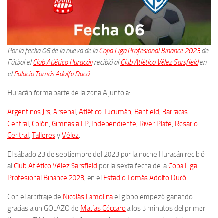
Por la fecha 06 de la nueva de la
Copa Liga Profesional Binance 2023
de
Fútbol el
Club Atlético Huracán
recibió al
Club Atlético Vélez Sarsfield
en
el
Palacio Tomás Adolfo Ducó
.
Huracán forma parte de la zona A junto a:
Argentinos Jrs,
Arsenal
,
Atlético Tucumán
,
Banfield
,
Barracas
Central
,
Colón
,
Gimnasia LP
,
Independiente
,
River Plate
,
Rosario
Central
,
Talleres
y
Vélez
.
El sábado 23 de septiembre del 2023 por la noche Huracán recibió
al
Club Atlético Vélez Sarsfield
por la sexta fecha de la
Copa Liga
Profesional Binance 2023
, en el
Estadio Tomás Adolfo Ducó
.
Con el arbitraje de
Nicolás Lamolina
el globo empezó ganando
gracias a un GOLAZO de
Matías Cóccaro
a los 3 minutos del primer