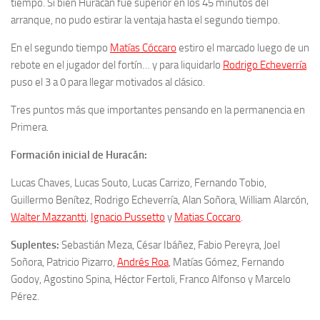
tiempo. Si bien Huracán fue superior en los 45 minutos del
arranque, no pudo estirar la ventaja hasta el segundo tiempo.
En el segundo tiempo
Matías Cóccaro
estiro el marcado luego de un
rebote en el jugador del fortín… y para liquidarlo
Rodrigo Echeverría
puso el 3 a 0 para llegar motivados al clásico.
Tres puntos más que importantes pensando en la permanencia en
Primera.
Formación inicial de Huracán:
Lucas Chaves, Lucas Souto, Lucas Carrizo, Fernando Tobio,
Guillermo Benítez,
Rodrigo Echeverría, Alan Soñora, William Alarcón,
Walter Mazzantti
,
Ignacio Pussetto
y
Matias Coccaro
.
Suplentes:
Sebastián Meza, César Ibáñez,
Fabio Pereyra,
Joel
Soñora, Patricio Pizarro,
Andrés Roa
, Matías Gómez, Fernando
Godoy, Agostino Spina, Héctor Fertoli, Franco Alfonso y Marcelo
Pérez.