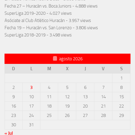
Fecha 27 – Huracán vs. Boca Juniors
- 4.888 views
SuperLiga 2019-2020
- 4.027 views
Asóciate al Club Atlético Huracán
- 3.957 views
Fecha 19 – Huracán vs. San Lorenzo
- 3.806 views
SuperLiga 2018-2019
- 3.498 views
agosto 2026
D
L
M
X
J
V
S
1
2
3
4
5
6
7
8
9
10
11
12
13
14
15
16
17
18
19
20
21
22
23
24
25
26
27
28
29
30
31
« Jul