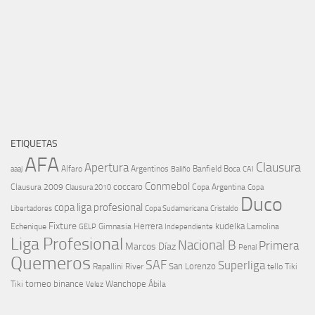
ETIQUETAS
AFA
Clausura
Apertura
aaaj
Alfaro
Argentinos
Banfield
Boca
Baliño
CAI
Conmebol
coccaro
Clausura 2009
Copa Argentina
Copa
Clausura 2010
Duco
copa liga profesional
Libertadores
Cristaldo
Copa Sudamericana
Fixture
Echenique
Herrera
kudelka
GELP
Gimnasia
Lamolina
Independiente
Liga Profesional
Nacional B
Primera
Marcos Díaz
Penal
Quemeros
SAF
Superliga
River
San Lorenzo
Rapallini
tello
Tiki
torneo binance
Wanchope
Tiki
Velez
Ábila