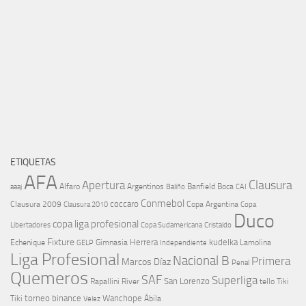
ETIQUETAS
AFA
Clausura
Apertura
aaaj
Alfaro
Argentinos
Banfield
Boca
Baliño
CAI
Conmebol
coccaro
Clausura 2009
Copa Argentina
Copa
Clausura 2010
Duco
copa liga profesional
Libertadores
Cristaldo
Copa Sudamericana
Fixture
Echenique
Herrera
kudelka
GELP
Gimnasia
Lamolina
Independiente
Liga Profesional
Nacional B
Primera
Marcos Díaz
Penal
Quemeros
SAF
Superliga
River
San Lorenzo
Rapallini
tello
Tiki
torneo binance
Wanchope
Tiki
Velez
Ábila