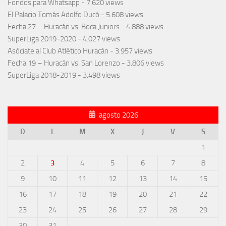
Fondos para Whatsapp
- 7.620 views
El Palacio Tomás Adolfo Ducó
- 5.608 views
Fecha 27 – Huracán vs. Boca Juniors
- 4.888 views
SuperLiga 2019-2020
- 4.027 views
Asóciate al Club Atlético Huracán
- 3.957 views
Fecha 19 – Huracán vs. San Lorenzo
- 3.806 views
SuperLiga 2018-2019
- 3.498 views
agosto 2026
D
L
M
X
J
V
S
1
2
3
4
5
6
7
8
9
10
11
12
13
14
15
16
17
18
19
20
21
22
23
24
25
26
27
28
29
30
31