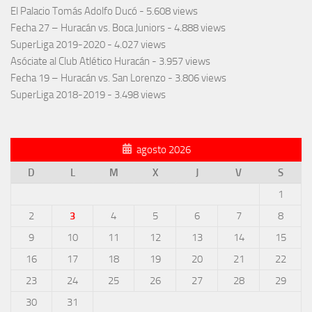
El Palacio Tomás Adolfo Ducó
- 5.608 views
Fecha 27 – Huracán vs. Boca Juniors
- 4.888 views
SuperLiga 2019-2020
- 4.027 views
Asóciate al Club Atlético Huracán
- 3.957 views
Fecha 19 – Huracán vs. San Lorenzo
- 3.806 views
SuperLiga 2018-2019
- 3.498 views
agosto 2026
D
L
M
X
J
V
S
1
2
3
4
5
6
7
8
9
10
11
12
13
14
15
16
17
18
19
20
21
22
23
24
25
26
27
28
29
30
31