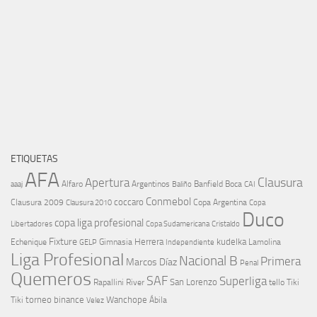
ETIQUETAS
AFA
Clausura
Apertura
aaaj
Alfaro
Argentinos
Banfield
Boca
Baliño
CAI
Conmebol
coccaro
Clausura 2009
Copa Argentina
Copa
Clausura 2010
Duco
copa liga profesional
Libertadores
Cristaldo
Copa Sudamericana
Fixture
Echenique
Herrera
kudelka
GELP
Gimnasia
Lamolina
Independiente
Liga Profesional
Nacional B
Primera
Marcos Díaz
Penal
Quemeros
SAF
Superliga
River
San Lorenzo
Rapallini
tello
Tiki
torneo binance
Wanchope
Tiki
Velez
Ábila