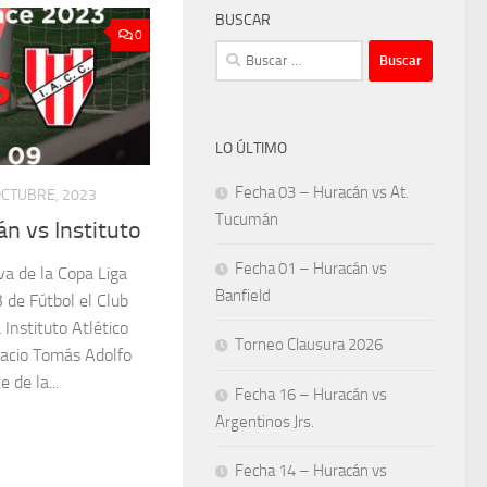
BUSCAR
0
Buscar:
LO ÚLTIMO
Fecha 03 – Huracán vs At.
OCTUBRE, 2023
Tucumán
n vs Instituto
Fecha 01 – Huracán vs
va de la Copa Liga
Banfield
 de Fútbol el Club
 Instituto Atlético
Torneo Clausura 2026
lacio Tomás Adolfo
 de la...
Fecha 16 – Huracán vs
Argentinos Jrs.
Fecha 14 – Huracán vs