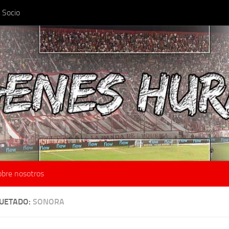
 Socio
obre nosotros
QUETADO:
SONORA