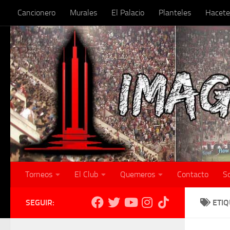
Cancionero
Murales
El Palacio
Planteles
Hacete
Skip to content
Torneos
El Club
Quemeros
Contacto
S
SEGUIR:
ETI