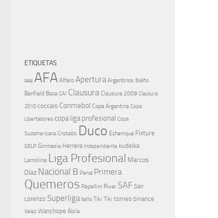
ETIQUETAS
AFA
Apertura
aaaj
Alfaro
Argentinos
Baliño
Clausura
Banfield
Boca
Clausura 2009
CAI
Clausura
Conmebol
coccaro
Copa Argentina
Copa
2010
copa liga profesional
Libertadores
Copa
Duco
Fixture
Echenique
Cristaldo
Sudamericana
Herrera
kudelka
GELP
Gimnasia
Independiente
Liga Profesional
Marcos
Lamolina
Nacional B
Primera
Díaz
Penal
Quemeros
SAF
River
San
Rapallini
Superliga
Lorenzo
torneo binance
tello
Tiki Tiki
Wanchope
Velez
Ábila