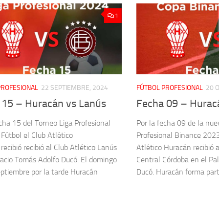
1
PROFESIONAL
22 SEPTIEMBRE, 2024
FÚTBOL PROFESIONAL
20 
 15 – Huracán vs Lanús
Fecha 09 – Huracá
echa 15 del Torneo Liga Profesional
Por la fecha 09 de la nue
Fútbol el Club Atlético
Profesional Binance 2023
recibió recibió al Club Atlético Lanús
Atlético Huracán recibió a
lacio Tomás Adolfo Ducó. El domingo
Central Córdoba en el Pa
ptiembre por la tarde Huracán
Ducó. Huracán forma parte