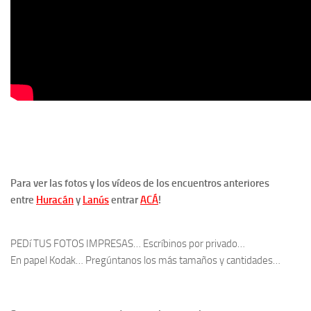
Para ver las fotos y los vídeos de los encuentros anteriores
entre
Huracán
y
Lanús
entrar
ACÁ
!
PEDí TUS FOTOS IMPRESAS… Escríbinos por privado…
En papel Kodak… Pregúntanos los más tamaños y cantidades…