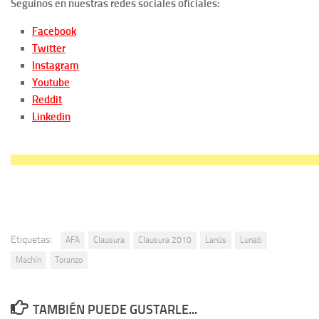
Seguinos en nuestras redes sociales oficiales:
Facebook
Twitter
Instagram
Youtube
Reddit
Linkedin
Etiquetas:
AFA
Clausura
Clausura 2010
Lanús
Lunati
Machín
Toranzo
TAMBIÉN PUEDE GUSTARLE...