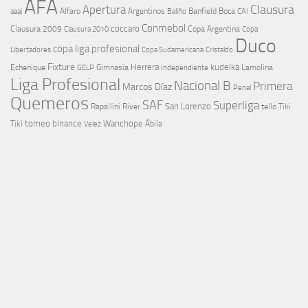
AFA
Clausura
Apertura
aaaj
Alfaro
Argentinos
Banfield
Boca
Baliño
CAI
Conmebol
coccaro
Clausura 2009
Copa Argentina
Copa
Clausura 2010
Duco
copa liga profesional
Libertadores
Cristaldo
Copa Sudamericana
Fixture
Echenique
Herrera
kudelka
GELP
Gimnasia
Lamolina
Independiente
Liga Profesional
Nacional B
Primera
Marcos Díaz
Penal
Quemeros
SAF
Superliga
River
San Lorenzo
Rapallini
tello
Tiki
torneo binance
Wanchope
Tiki
Velez
Ábila