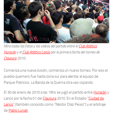
Mira todas las fotos y los vídeos del partido entre el
Club Atlético
Huracán
y el
Club Atlético Lanús
por la primera fecha del torneo de
Clausura
2010.
Comienza una nueva ilusión, comienza un nuevo torneo. Por eso el
pueblo quemero fue hasta zona sur para alentar al equipo de
Parque Patricios. La Banda de la Quema otra vez copando.
El 30 de enero de 2010 a las 19hs se jugó el partido entre
Huracán
y
Lanús por la fecha 01 del
Clausura
2010. En el Estadio “
Ciudad de
Lanús
” (también conocido como “Néstor Díaz Perez”) y el arbitraje
de
Pablo Lunati
.