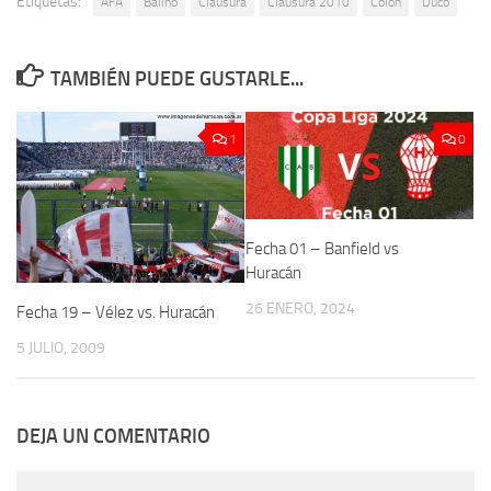
Etiquetas:
AFA
Baliño
Clausura
Clausura 2010
Colón
Duco
TAMBIÉN PUEDE GUSTARLE...
1
0
Fecha 01 – Banfield vs
Huracán
26 ENERO, 2024
Fecha 19 – Vélez vs. Huracán
5 JULIO, 2009
DEJA UN COMENTARIO