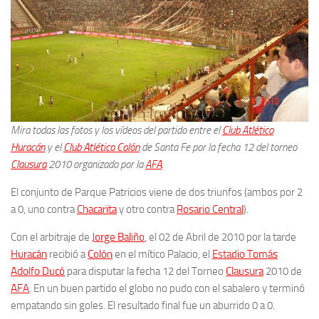
Mira todas las fotos y los vídeos del partido entre el
Club Atlético
Huracán
y el
Club Atlético Colón
de Santa Fe por la fecha 12 del torneo
Clausura
2010 organizado por la
AFA
.
El conjunto de Parque Patricios viene de dos triunfos (ambos por 2
a 0, uno contra
Chacarita
y otro contra
Rosario Central
).
Con el arbitraje de
Jorge Baliño
, el 02 de Abril de 2010 por la tarde
Huracán
recibió a
Colón
en el mítico Palacio, el
Estadio Tomás
Adolfo Ducó
para disputar la fecha 12 del Torneo
Clausura
2010 de
AFA
. En un buen partido el globo no pudo con el sabalero y terminó
empatando sin goles. El resultado final fue un aburrido 0 a 0.