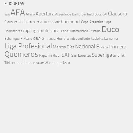
ETIQUETAS
AFA
Clausura
Apertura
aaaj
Alfaro
Argentinos
Banfield
Boca
Baliño
CAI
Conmebol
coccaro
Clausura 2009
Copa Argentina
Copa
Clausura 2010
Duco
copa liga profesional
Libertadores
Cristaldo
Copa Sudamericana
Fixture
Echenique
Herrera
kudelka
GELP
Gimnasia
Lamolina
Independiente
Liga Profesional
Nacional B
Primera
Marcos Díaz
Penal
Quemeros
SAF
Superliga
River
San Lorenzo
Rapallini
tello
Tiki
torneo binance
Wanchope
Tiki
Velez
Ábila